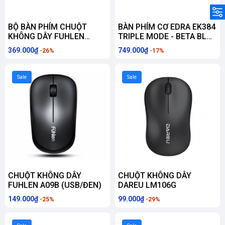
BỘ BÀN PHÍM CHUỘT
BÀN PHÍM CƠ EDRA EK384
KHÔNG DÂY FUHLEN
TRIPLE MODE - BETA BLUE
A150G WIRELESS
SWITCH (USB-C,
369.000₫
749.000₫
-26%
-17%
(WIRELESS 2.4GHZ/ĐEN)
WIRELESS 2.4G,
BLUETOOTH)
Sale
Sale
CHUỘT KHÔNG DÂY
CHUỘT KHÔNG DÂY
FUHLEN A09B (USB/ĐEN)
DAREU LM106G
149.000₫
99.000₫
-25%
-29%