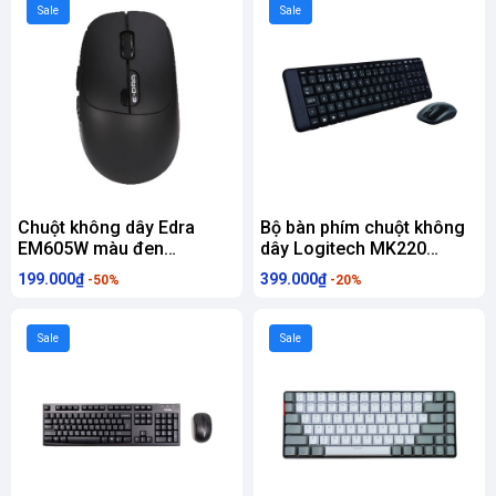
Sale
Sale
Chuột không dây Edra
Bộ bàn phím chuột không
EM605W màu đen
dây Logitech MK220
(Bluetooth, 2.4Ghz)
Wireless (USB/đen)
199.000₫
399.000₫
-50%
-20%
Sale
Sale