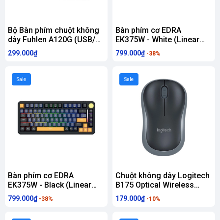
Bộ Bàn phím chuột không
Bàn phím cơ EDRA
dây Fuhlen A120G (USB/
EK375W - White (Linear
đen)
Switch)
299.000₫
799.000₫
-38%
Sale
Sale
Bàn phím cơ EDRA
Chuột không dây Logitech
EK375W - Black (Linear
B175 Optical Wireless
Switch)
(USB/đen)
799.000₫
179.000₫
-38%
-10%