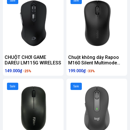
Sale
Sale
CHUỘT CHƠI GAME
Chuột không dây Rapoo
DAREU LM115G WIRELESS
M160 Silent Multimode
Đen (Kết nối Wireless
149.000₫
199.000₫
-25%
-33%
2.4Ghz / Bluetooth)
Sale
Sale