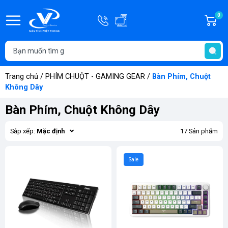
Hotline
0
G
0908.181.686
h
T
-
t
0334.181.686
Trang chủ
/
PHÍM CHUỘT - GAMING GEAR
/
Bàn Phím, Chuột
Không Dây
Bàn Phím, Chuột Không Dây
Sắp xếp:
Mặc định
17 Sản phẩm
Sale