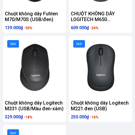
Chuột không dây Fuhlen
CHUỘT KHÔNG DÂY
M70/M70S (USB/đen)
LOGITECH M650
SIGNATURE GRAPHITE
139.000₫
609.000₫
-30%
-24%
(USB/BLUETOOTH/PIN AA/
ĐEN XÁM)
Sale
Sale
Chuột không dây Logitech
Chuột không dây Logitech
M331 (USB/Màu đen-xám)
M221 đen (USB)
329.000₫
250.000₫
-18%
-16%
Sale