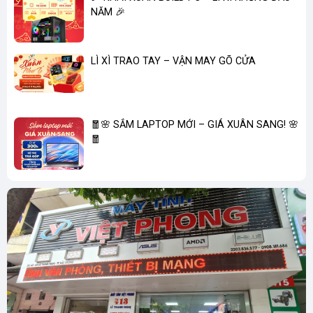
NĂM 🎉
LÌ XÌ TRAO TAY – VẬN MAY GÕ CỬA
🧧🌸 SẮM LAPTOP MỚI – GIÁ XUÂN SANG! 🌸
🧧