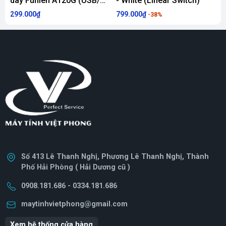
dây Fuhlen A120G (USB/
- White (Linear Switch)
-
đen)
299.000₫
799.000₫
7
-38%
Số 413 Lê Thanh Nghị, Phương Lê Thanh Nghị, Thành
Phố Hải Phòng ( Hải Dương cũ )
0908.181.686 - 0334.181.686
maytinhvietphong@gmail.com
Xem hệ thống cửa hàng