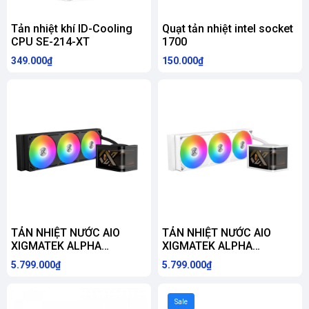
Tản nhiệt khí ID-Cooling
Quạt tản nhiệt intel socket
CPU SE-214-XT
1700
349.000₫
150.000₫
TẢN NHIỆT NƯỚC AIO
TẢN NHIỆT NƯỚC AIO
XIGMATEK ALPHA
XIGMATEK ALPHA
CONNECT ULTRA 360
CONNECT ULTRA 360
5.799.000₫
5.799.000₫
ARGB ( HỖ TRỢ SOCKET
ARCTIC ARGB ( HỖ TRỢ
LGA1700|1851 / AM5 )
SOCKET LGA1700|1851 /
AM5 )
Sale