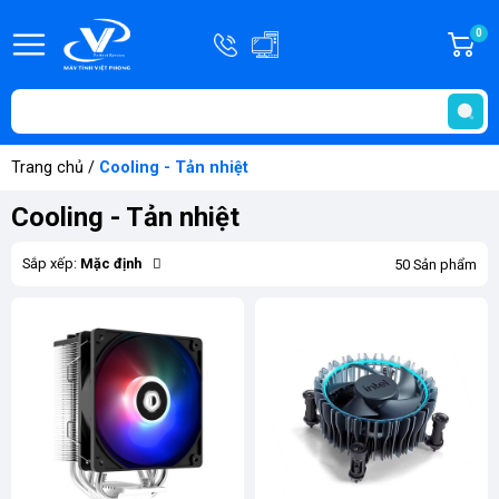
Hotline
0
G
0908.181.686
h
T
-
t
0334.181.686
Trang chủ
/
Cooling - Tản nhiệt
Cooling - Tản nhiệt
Sắp xếp:
Mặc định
50 Sản phẩm