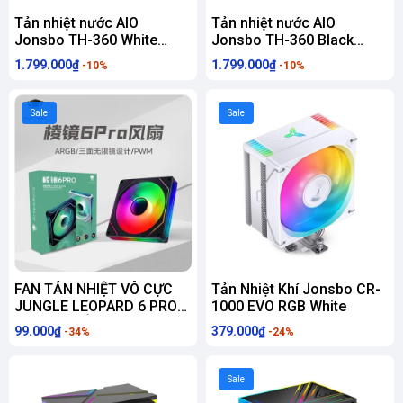
Tản nhiệt nước AIO
Tản nhiệt nước AIO
Jonsbo TH-360 White
Jonsbo TH-360 Black
(ARGB, Hiển Thị Nhiệt Độ)
(ARGB, Hiển Thị Nhiệt Độ)
1.799.000₫
1.799.000₫
-10%
-10%
Sale
Sale
FAN TẢN NHIỆT VÔ CỰC
Tản Nhiệt Khí Jonsbo CR-
JUNGLE LEOPARD 6 PRO
1000 EVO RGB White
ARGB ( XUÔI - NGƯỢC )
99.000₫
379.000₫
-34%
-24%
Sale