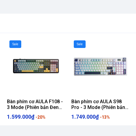
Sale
Sale
Bàn phím cơ AULA F108 -
Bàn phím cơ AULA S98
3 Mode (Phiên bản Đen+
Pro - 3 Mode (Phiên bản
Xám + Vàng/ Volcano
Xanh dương + trắng + tím
1.599.000₫
1.749.000₫
-20%
-13%
switch)
đậm/ Star Vector switch/
Pin 4000mAh)