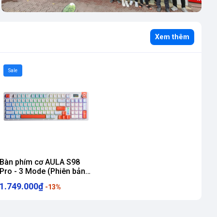
Xem thêm
Sale
Bàn phím cơ AULA S98
Pro - 3 Mode (Phiên bản
Xanh dương + trắng +
1.749.000₫
-13%
cam/ Nimbus V3 switch/
Pin 4000mAh)