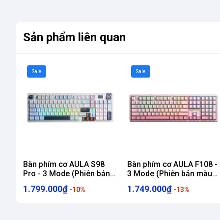
Sản phẩm liên quan
Sale
Sale
Bàn phím cơ AULA S98
Bàn phím cơ AULA F108 -
Pro - 3 Mode (Phiên bản
3 Mode (Phiên bản màu
Xanh dương + trắng + tím
Hồng gradient/ Dream
1.799.000₫
1.749.000₫
-10%
-13%
đậm/ Star Vector switch/
Sakura switch)
Pin 5000mAh)