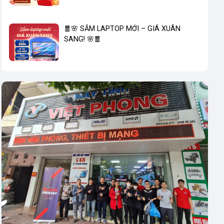
🧧🌸 SẮM LAPTOP MỚI – GIÁ XUÂN
SANG! 🌸🧧