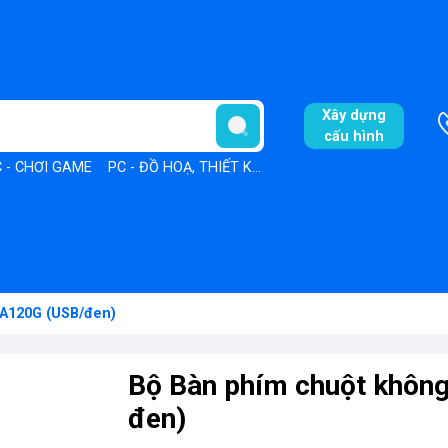
Xây dựng
cấu hình
 - CHƠI GAME
PC - ĐỒ HOẠ, THIẾT KẾ
PC - VĂN PHÒNG
 A120G (USB/đen)
Bộ Bàn phím chuột khôn
đen)