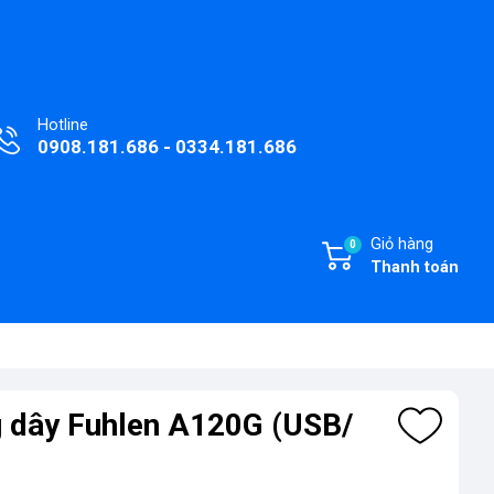
Hotline
0908.181.686 - 0334.181.686
Giỏ hàng
0
Thanh toán
g dây Fuhlen A120G (USB/