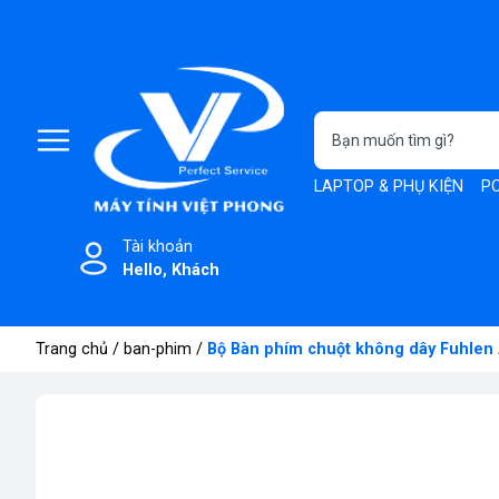
LAPTOP & PHỤ KIỆN
PC
Tài khoản
Hello, Khách
Trang chủ
/
ban-phim
/
Bộ Bàn phím chuột không dây Fuhlen