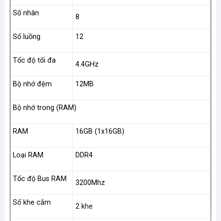
Số nhân
8
Số luồng
12
Tốc độ tối đa
4.4GHz
Bộ nhớ đệm
12MB
Bộ nhớ trong (RAM)
RAM
16GB (1x16GB)
Loại RAM
DDR4
Tốc độ Bus RAM
3200Mhz
Số khe cắm
2 khe