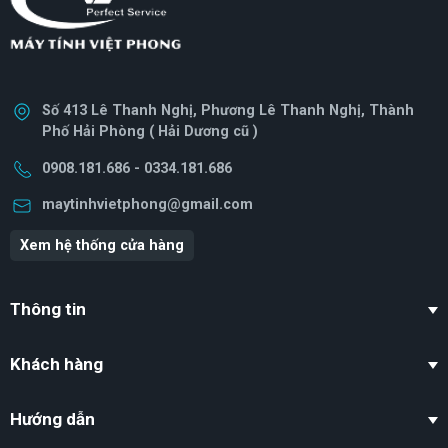
USB Type-C
2x USB Type-C™ ports
USB Standard A
Số 413 Lê Thanh Nghị, Phương Lê Thanh Nghị, Thành
2x USB Standard-A ports, supporting:
Phố Hải Phòng ( Hải Dương cũ )
• One port for USB 2.0
• One port for USB 3.2 Gen 1
0908.181.686 - 0334.181.686
maytinhvietphong@gmail.com
HDMI® 2.1 port with HDCP support
Xem hệ thống cửa hàng
Ethernet (RJ-45) port
3.5 mm headphone/speaker jack,
Kết nối USB
Thông tin
supporting headsets with built-in
microphone
Khách hàng
DC-in jack for AC adapter
microSD™ Card reader
Hướng dẫn