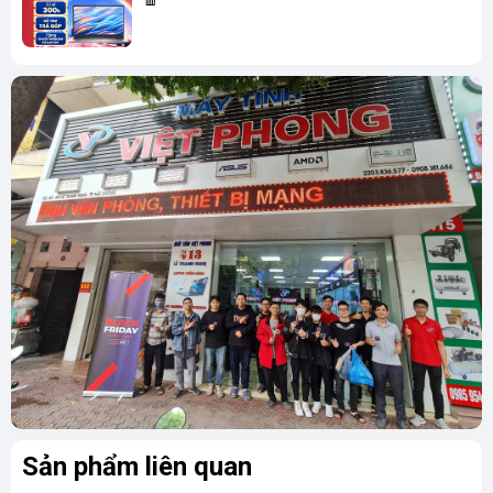
Độ phân giải
FHD(1920 x 1080)
Tần số quét
144Hz
IPS SlimBezel, 45% NTSC
Acer ComfyView™ LED-backlit TFT LCD
Công nghệ màn
16:9 aspect ratio, supporting 144 Hz
hình
refresh rate.
Wide viewing angle up to 170 degrees
Ultra-slim design
Đồ Họa (VGA)
NVIDIA® GeForce® RTX™ 3050 with 6
Card màn hình
GB of dedicated GDDR6 VRAM,
supporting 2560 NVIDIA® CUDA® Cores.
Sản phẩm liên quan