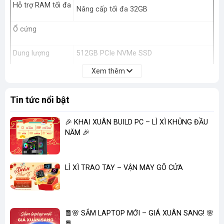
Hỗ trợ RAM tối đa
Nâng cấp tối đa 32GB
Ổ cứng
Dung lượng
512GB PCIe NVMe SSD
Xem thêm
Tốc độ vòng
quay
Tin tức nổi bật
Nâng cấp tối đa 4TB
Khe cắm SSD mở
🎉 KHAI XUÂN BUILD PC – LÌ XÌ KHỦNG ĐẦU
rộng
2 SSD
NĂM 🎉
Ổ đĩa quang
Không có
(ODD)
LÌ XÌ TRAO TAY – VẬN MAY GÕ CỬA
Màn hình
Kích thước màn
🧧🌸 SẮM LAPTOP MỚI – GIÁ XUÂN SANG! 🌸
15.6 inch
hình
🧧