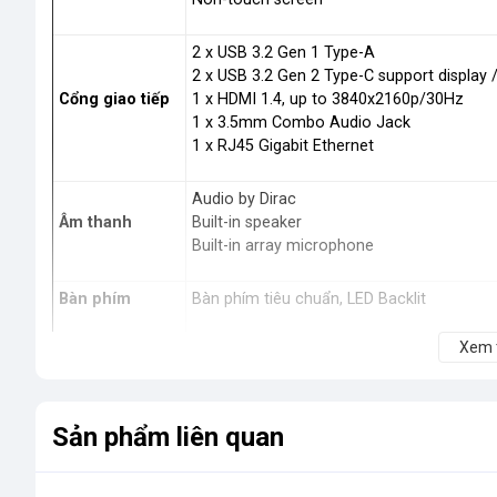
2 x USB 3.2 Gen 1 Type-A
2 x USB 3.2 Gen 2 Type-C support display 
Cổng giao tiếp
1 x HDMI 1.4, up to 3840x2160p/30Hz
1 x 3.5mm Combo Audio Jack
1 x RJ45 Gigabit Ethernet
Audio by Dirac
Âm thanh
Built-in speaker
Built-in array microphone
Bàn phím
Bàn phím tiêu chuẩn, LED Backlit
Xem
Chuẩn WIFI
Wi-Fi 6(802.11ax) (Dual band) 2*2
Bluetooth
Bluetooth
Sản phẩm liên quan
720p HD camera
Webcam
With privacy shutter