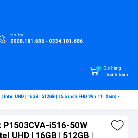
Hotline
0908.181.686 - 0334.181.686
Giỏ hàng
0
Thanh toán
Intel UHD | 16GB | 512GB | 15.6 inch FHD Win 11 | Xám) -
k P1503CVA-i516-50W
ntel UHD | 16GB | 512GB |