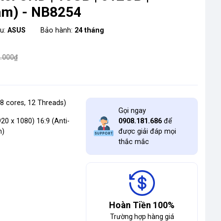
Xám) - NB8254
ệu:
ASUS
Bảo hành:
24 tháng
.000₫
 8 cores, 12 Threads)
Gọi ngay
920 x 1080) 16:9 (Anti-
0908.181.686
để
n)
được giải đáp mọi
thắc mắc
Hoàn Tiền 100%
Trường hợp hàng giá