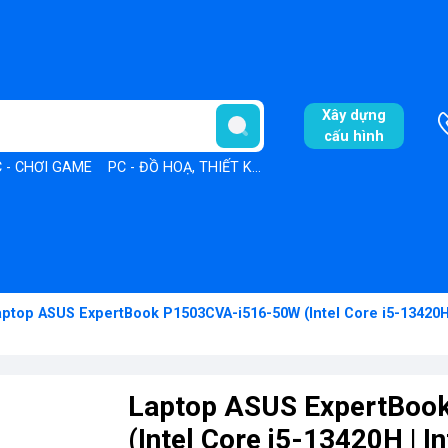
Xây dựng
cấu hình
 - CHƠI GAME
PC - ĐỒ HOẠ, THIẾT KẾ
PC - VĂN PHÒNG
aptop ASUS ExpertBook P1503CVA-i516-50W (Intel Core i5-13420H | 
Laptop ASUS ExpertBoo
(Intel Core i5-13420H | I