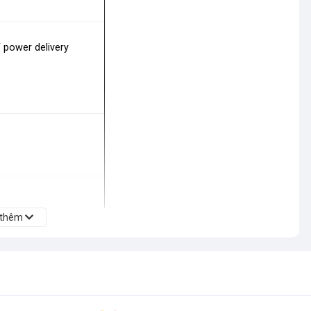
/ power delivery
 thêm