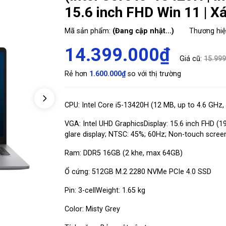
15.6 inch FHD Win 11 | 
Mã sản phẩm:
(Đang cập nhật...)
Thương hi
14.399.000₫
Giá cũ:
15.999
Rẻ hơn
1.600.000₫
so với thị trường
CPU: Intel Core i5-13420H (12 MB, up to 4.6 GHz,
VGA: Intel UHD Graphics
Display: 15.6 inch FHD (1
glare display; NTSC: 45%; 60Hz; Non-touch scree
Ram: DDR5 16GB (2 khe, max 64GB)
Ổ cứng: 512GB M.2 2280 NVMe PCIe 4.0 SSD
Pin: 3-cell
Weight: 1.65 kg
Color: Misty Grey