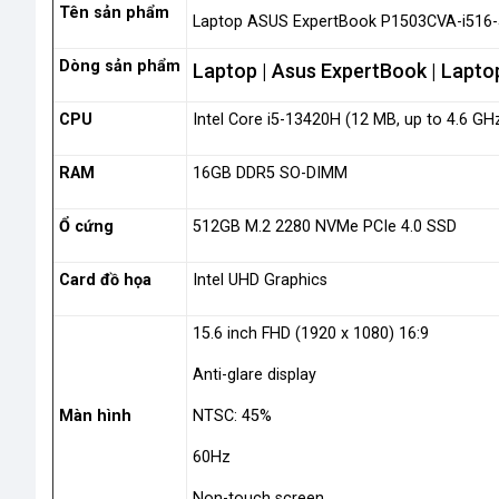
Tên sản phẩm
Laptop ASUS ExpertBook P1503CVA-i516
Dòng sản phẩm
Laptop | Asus ExpertBook | Lapto
CPU
Intel Core i5-13420H (12 MB, up to 4.6 GH
RAM
16GB DDR5 SO-DIMM
Ổ cứng
512GB M.2 2280 NVMe PCIe 4.0 SSD
Card đồ họa
Intel UHD Graphics
15.6 inch FHD (1920 x 1080) 16:9
Anti-glare display
Màn hình
NTSC: 45%
60Hz
Non-touch screen