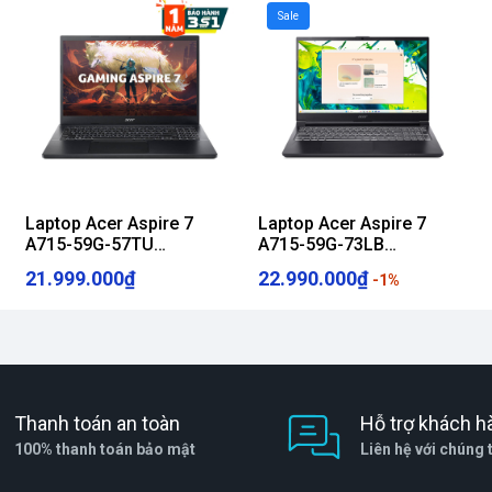
Sale
Laptop Acer Aspire 7
Laptop Acer Aspire 7
A715-59G-57TU
A715-59G-73LB
14" x 0.78" ~ 0.78")
NH.QX6SV.001 (Intel Core
NH.QX6SV.002 (Intel Core
21.999.000₫
22.990.000₫
-1%
i5-12450H | RTX 3050 |
i7-12650H | RTX 3050 6GB
15.6 inch FHD | 16GB |
| 15.6 inch FHD IPS 144Hz
512GB | Win 11 | Đen)
| 16GB | 512GB | Win 11 |
Đen)
Thanh toán an toàn
Hỗ trợ khách h
100% thanh toán bảo mật
Liên hệ với chúng 