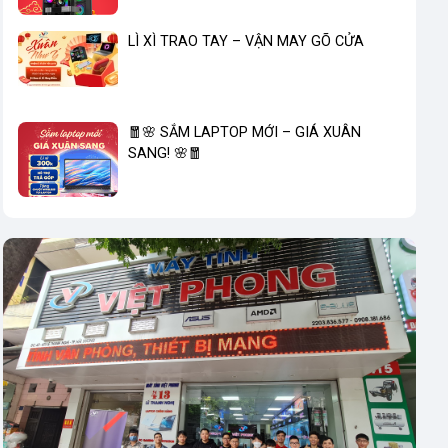
LÌ XÌ TRAO TAY – VẬN MAY GÕ CỬA
🧧🌸 SẮM LAPTOP MỚI – GIÁ XUÂN
SANG! 🌸🧧