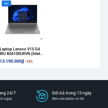
Sale
Laptop Lenovo V15 G4
IRU 83A100URVN (Intel
Core i5-13420H | 8GB |
13.190.000₫
-12%
512GB | Intel UHD | 15.6
inch FHD IPS | NoOS |
Xám) - NB8194
àng 24/7
Đổi trả trong 15 ngày
tôi ngay
Nếu sản phẩm có lỗi