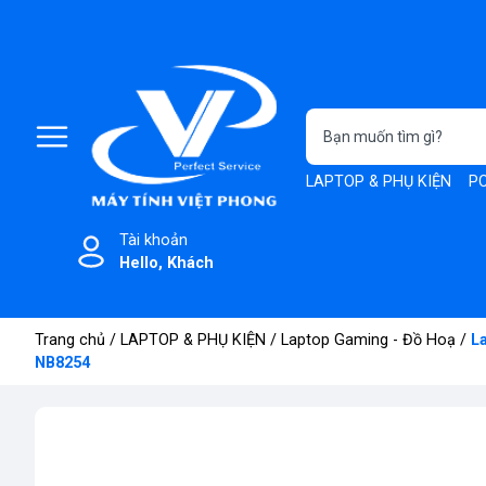
LAPTOP & PHỤ KIỆN
PC
Tài khoản
Hello, Khách
Trang chủ
/
LAPTOP & PHỤ KIỆN
/
Laptop Gaming - Đồ Hoạ
/
L
NB8254