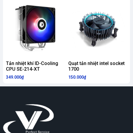
Tản nhiệt khí ID-Cooling
Quạt tản nhiệt intel socket
T
CPU SE-214-XT
1700
3
349.000₫
150.000₫
6