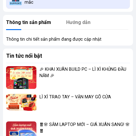
mắc
Thông tin sản phẩm
Hướng dẫn
Thông tin chi tiết sản phẩm đang được cập nhật
Tin tức nổi bật
🎉 KHAI XUÂN BUILD PC – LÌ XÌ KHỦNG ĐẦU
NĂM 🎉
LÌ XÌ TRAO TAY – VẬN MAY GÕ CỬA
🧧🌸 SẮM LAPTOP MỚI – GIÁ XUÂN SANG! 🌸
🧧