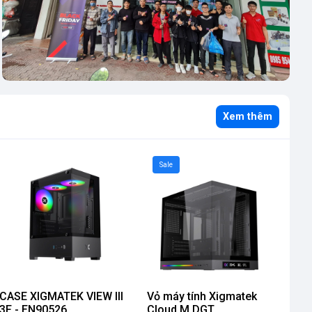
Xem thêm
Sale
CASE XIGMATEK VIEW III
Vỏ máy tính Xigmatek
3F - EN90526
Cloud M DGT