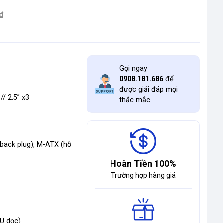
₫
Gọi ngay
0908.181.686
để
được giải đáp mọi
 // 2.5” x3
thắc mắc
 back plug), M-ATX (hỗ
Hoàn Tiền 100%
Trường hợp hàng giá
PU dọc)