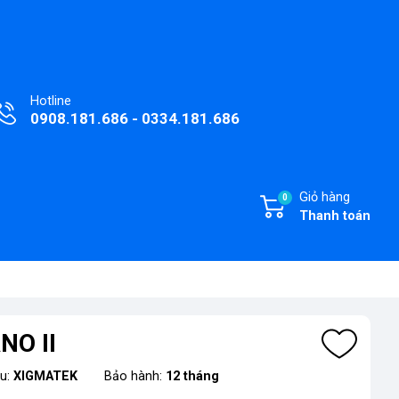
Hotline
0908.181.686 - 0334.181.686
Giỏ hàng
0
Thanh toán
NO II
ệu:
XIGMATEK
Bảo hành:
12 tháng