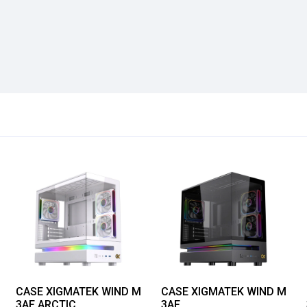
CASE XIGMATEK WIND M
CASE XIGMATEK WIND M
3AF ARCTIC
3AF