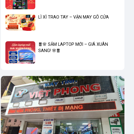
LÌ XÌ TRAO TAY – VẬN MAY GÕ CỬA
🧧🌸 SẮM LAPTOP MỚI – GIÁ XUÂN
SANG! 🌸🧧