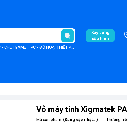
Xây dựng
cấu hình
 - CHƠI GAME
PC - ĐỒ HOẠ, THIẾT KẾ
PC - VĂN PHÒNG
Vỏ máy tính Xigmatek PA
Mã sản phẩm:
(Đang cập nhật...)
Thương hi