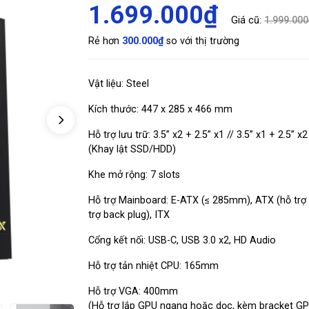
1.699.000₫
Giá cũ:
1.999.000
Rẻ hơn
300.000₫
so với thị trường
Vật liệu: Steel
Kích thước: 447 x 285 x 466 mm
Hỗ trợ lưu trữ: 3.5” x2 + 2.5” x1 // 3.5” x1 + 2.5” x2
(Khay lật SSD/HDD)
Khe mở rộng: 7 slots
Hỗ trợ Mainboard: E-ATX (≤ 285mm), ATX (hỗ trợ
trợ back plug), ITX
Cổng kết nối: USB-C, USB 3.0 x2, HD Audio
Hỗ trợ tản nhiệt CPU: 165mm
Hỗ trợ VGA: 400mm
(Hỗ trợ lắp GPU ngang hoặc dọc, kèm bracket G