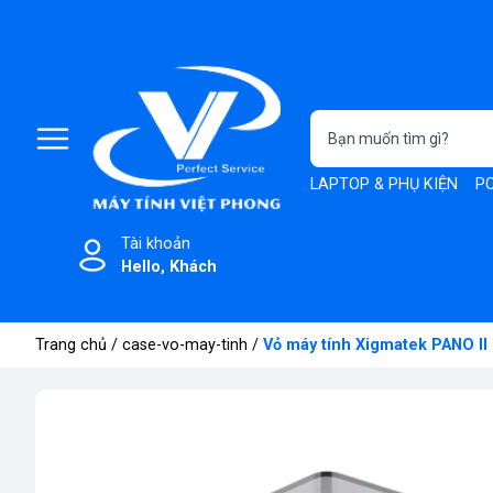
LAPTOP & PHỤ KIỆN
PC
Tài khoản
Hello, Khách
Trang chủ
/
case-vo-may-tinh
/
Vỏ máy tính Xigmatek PANO II