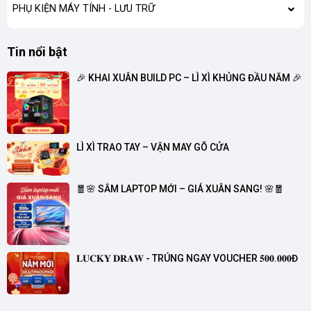
PHỤ KIỆN MÁY TÍNH - LƯU TRỮ
Tin nổi bật
🎉 KHAI XUÂN BUILD PC – LÌ XÌ KHỦNG ĐẦU NĂM 🎉
LÌ XÌ TRAO TAY – VẬN MAY GÕ CỬA
🧧🌸 SẮM LAPTOP MỚI – GIÁ XUÂN SANG! 🌸🧧
𝐋𝐔𝐂𝐊𝐘 𝐃𝐑𝐀𝐖 - TRÚNG NGAY VOUCHER 𝟓𝟎𝟎.𝟎𝟎𝟎Đ