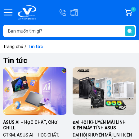
Hotline
0
G
0908.181.686
h
T
-
t
0334.181.686
Trang chủ
/
Tin tức
Tin tức
ASUS AI – HỌC CHẤT, CHƠI 
ĐẠI HỘI KHUYẾN MÃI LINH 
CHILL
KIỆN MÁY TÍNH ASUS
CTKM: ASUS AI – HỌC CHẤT,
ĐẠI HỘI KHUYẾN MÃI LINH KIỆN