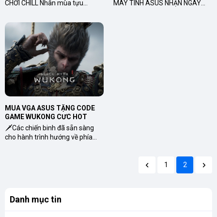
CHƠI CHILL Nhân mùa tựu
MÁY TÍNH ASUS NHẬN NGAY
trường và chúc mừng các bạn
QUÀ CHẤT KHI CÁC SẢN PHẨM
học sinh hoàn thành kì thi Tốt
CASE, NGUỒN, TẢN ASUS/
nghiệp THPT và Tuyển sinh Đại
ASUS ROG TỪ NGÀY
học vừa...
03/05/2024 ĐẾN 03/07/2024 ...
MUA VGA ASUS TẶNG CODE 
GAME WUKONG CỰC HOT
🗡️Các chiến binh đã sẵn sàng
cho hành trình hướng về phía
Tây chưa🗡️ Nhận ngay game
Black Myth: Wukong cực chất với
các card đồ họa ASUS GeForce...
1
2
Danh mục tin