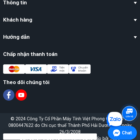
Thông tin
Khách hàng
Hướng dẫn
Chấp nhận thanh toán
Theo dõi chúng tôi
© 2024 Công Ty Cổ Phần Máy Tính Việt Phong GPĐKKD số
0800447622 do Chi cục thuế Thành Phố Hải Dương cấp ngày
26/3/2008
Chat
Bản quyền thuộc về
OH!Team
. Cung cấp bởi
Sapo