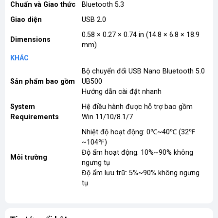
Chuẩn và Giao thức
Bluetooth 5.3
Giao diện
USB 2.0
0.58 × 0.27 × 0.74 in (14.8 × 6.8 × 18.9
Dimensions
mm)
KHÁC
Bộ chuyển đổi USB Nano Bluetooth 5.0
Sản phẩm bao gồm
UB500
Hướng dẫn cài đặt nhanh
System
Hệ điều hành được hỗ trợ bao gồm
Requirements
Win 11/10/8.1/7
Nhiệt độ hoạt động: 0℃~40℃ (32℉
~104℉)
Độ ẩm hoạt động: 10%~90% không
Môi trường
ngưng tụ
Độ ẩm lưu trữ: 5%~90% không ngưng
tụ