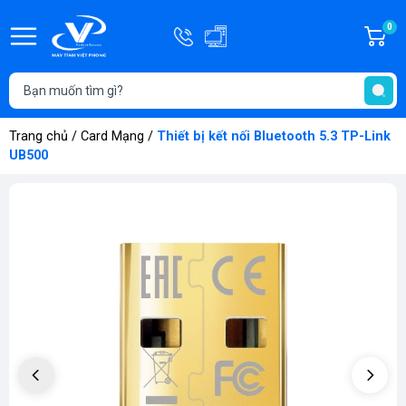
Hotline
0
G
0908.181.686
h
T
-
t
0334.181.686
Trang chủ
/
Card Mạng
/
Thiết bị kết nối Bluetooth 5.3 TP-Link
UB500