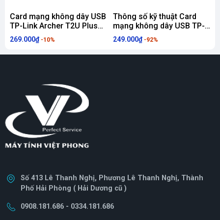
Card mạng không dây USB
Thông số kỹ thuật Card
TP-Link Archer T2U Plus
mạng không dây USB TP-
AC600
Link Archer T2U Wireless
269.000₫
249.000₫
1
-10%
-92%
AC600Mbps
Số 413 Lê Thanh Nghị, Phương Lê Thanh Nghị, Thành
Phố Hải Phòng ( Hải Dương cũ )
0908.181.686 - 0334.181.686