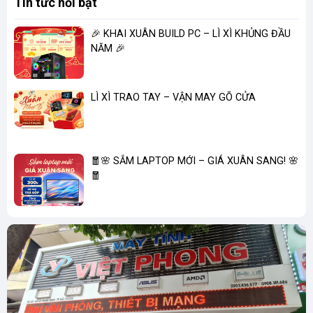
Tin tức nổi bật
🎉 KHAI XUÂN BUILD PC – LÌ XÌ KHỦNG ĐẦU
NĂM 🎉
LÌ XÌ TRAO TAY – VẬN MAY GÕ CỬA
🧧🌸 SẮM LAPTOP MỚI – GIÁ XUÂN SANG! 🌸
🧧