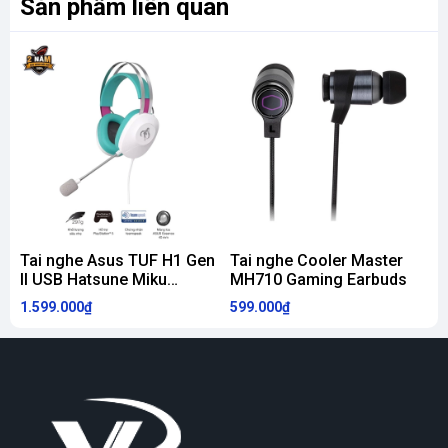
Sản phẩm liên quan
Tai nghe Asus TUF H1 Gen
Tai nghe Cooler Master
II USB Hatsune Miku
MH710 Gaming Earbuds
Edition
1.599.000₫
599.000₫
2