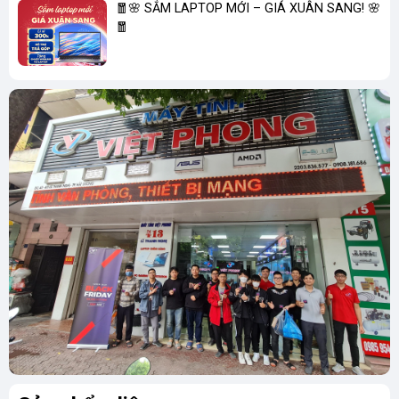
🧧🌸 SẮM LAPTOP MỚI – GIÁ XUÂN SANG! 🌸
🧧