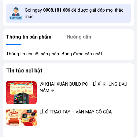
Gọi ngay
0908.181.686
để được giải đáp mọi thắc
mắc
Thông tin sản phẩm
Hướng dẫn
Thông tin chi tiết sản phẩm đang được cập nhật
Tin tức nổi bật
🎉 KHAI XUÂN BUILD PC – LÌ XÌ KHỦNG ĐẦU
NĂM 🎉
LÌ XÌ TRAO TAY – VẬN MAY GÕ CỬA