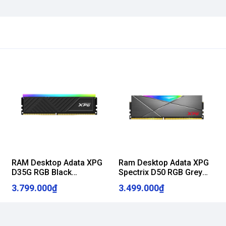
RAM Desktop Adata XPG
Ram Desktop Adata XPG
D35G RGB Black
Spectrix D50 RGB Grey
(AX4U320016G16A-
(AX4U320016G16A-ST50)
3.799.000₫
3.499.000₫
SBKD35G) 16GB (1x
16GB (1x16GB) DDR4
16GB) DDR4 3200Mhz
3200Mhz