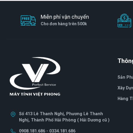
D50 RGB Grey
(AX4U320016G16A-ST50)
16GB (1x16GB) DDR4
Miễn phí vận chuyển
3200Mhz
Cho đơn hàng trên 500k
Thông
Sản P
Xây Dự
Hàng T
Số 413 Lê Thanh Nghị, Phương Lê Thanh
Nghị, Thành Phố Hải Phòng ( Hải Dương cũ )
0908.181.686 - 0334.181.686