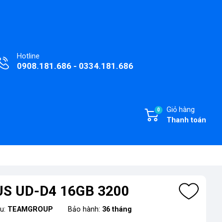
Hotline
0908.181.686 - 0334.181.686
Giỏ hàng
0
Thanh toán
US UD-D4 16GB 3200
ệu:
TEAMGROUP
Bảo hành:
36 tháng