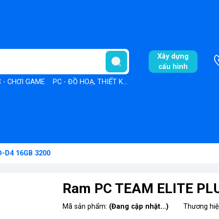
Xây dựng
cấu hình
 - CHƠI GAME
PC - ĐỒ HOẠ, THIẾT KẾ
PC - VĂN PHÒNG
-D4 16GB 3200
Ram PC TEAM ELITE PL
Mã sản phẩm:
(Đang cập nhật...)
Thương hi