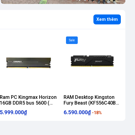
Xem thêm
Sale
Ram PC Kingmax Horizon
RAM Desktop Kingston
16GB DDR5 bus 5600 (
Fury Beast (KF556C40BB-
Tản nhiệt )
16 / KF556C40BB-16WP)
5.999.000₫
6.590.000₫
-18%
16GB (1x16GB) DDR5
5600MHz