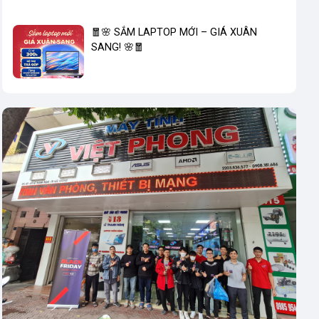
🧧🌸 SẮM LAPTOP MỚI – GIÁ XUÂN
SANG! 🌸🧧