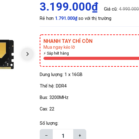
3.199.000₫
Giá cũ:
4.990.000
Rẻ hơn
1.791.000₫
so với thị trường
NHANH TAY CHỈ CÒN
Mua ngay kẻo lỡ
⚡ Sắp hết hàng
Dung lượng: 1 x 16GB
Thế hệ: DDR4
Bus: 3200MHz
Cas: 22
Số lượng:
–
+