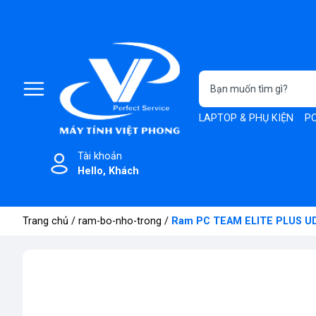
LAPTOP & PHỤ KIỆN
PC
Tài khoản
Hello, Khách
Trang chủ
/
ram-bo-nho-trong
/
Ram PC TEAM ELITE PLUS UD