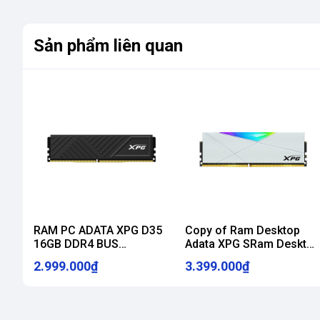
Sản phẩm liên quan
RAM PC ADATA XPG D35
Copy of Ram Desktop
16GB DDR4 BUS
Adata XPG SRam Desktop
3200MHz (BLACK)
Adata XPG Spectrix D50
2.999.000₫
3.399.000₫
(AX4U320016G16A-
RGB White
SBKD35)
(AX4U320016G16A-
SW50) 16GB (1x16GB)
DDR4 3200Mhzpectrix