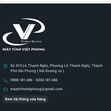
SBKD35)
(AX4U320016G16A-SW50)
16GB (1x16GB) DDR4
3200Mhzpectrix D50 RGB
Grey (AX4U320016G16A-
ST50) 16GB (1x16GB)
DDR4 3200Mhz
Số 413 Lê Thanh Nghị, Phương Lê Thanh Nghị, Thành
Phố Hải Phòng ( Hải Dương cũ )
0908.181.686 - 0334.181.686
maytinhvietphong@gmail.com
Xem hệ thống cửa hàng