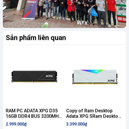
Sản phẩm liên quan
RAM PC ADATA XPG D35
Copy of Ram Desktop
16GB DDR4 BUS 3200MHz
Adata XPG SRam Desktop
(BLACK)
Adata XPG Spectrix D50
2.999.000₫
3.399.000₫
3
(AX4U320016G16A-
RGB White