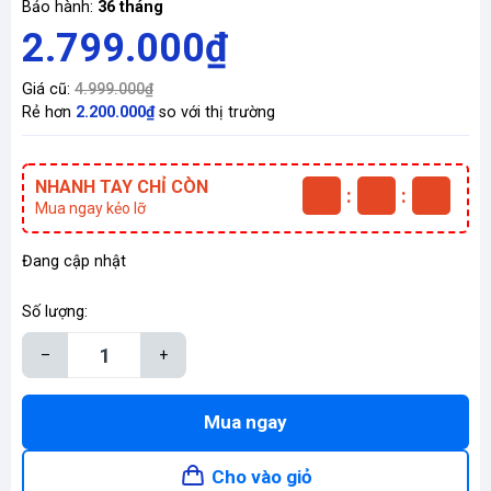
Bảo hành:
36 tháng
2.799.000₫
Giá cũ:
4.999.000₫
Rẻ hơn
2.200.000₫
so với thị trường
NHANH TAY CHỈ CÒN
:
:
Mua ngay kẻo lỡ
Đang cập nhật
Số lượng:
–
+
Mua ngay
Cho vào giỏ