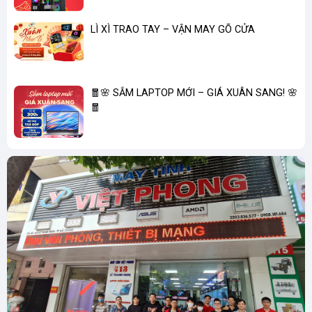
LÌ XÌ TRAO TAY – VẬN MAY GÕ CỬA
🧧🌸 SẮM LAPTOP MỚI – GIÁ XUÂN SANG! 🌸
🧧