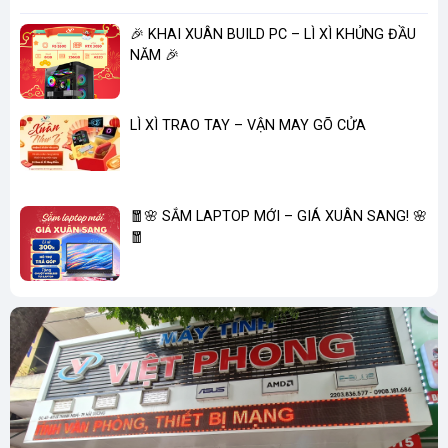
🎉 KHAI XUÂN BUILD PC – LÌ XÌ KHỦNG ĐẦU
NĂM 🎉
LÌ XÌ TRAO TAY – VẬN MAY GÕ CỬA
🧧🌸 SẮM LAPTOP MỚI – GIÁ XUÂN SANG! 🌸
🧧