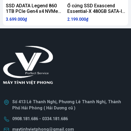
SSD ADATA Legend 860
Ổ cứng SSD Exascend
1TB PCIe Gen4 x4 NVMe
Essential-X 480GB SATA-III
E
M.2 SLEG-860-1000GCS
2.5 inch
2
3.699.000₫
2.199.000₫
1
Số 413 Lê Thanh Nghị, Phương Lê Thanh Nghị, Thành
Phố Hải Phòng ( Hải Dương cũ )
0908.181.686 - 0334.181.686
maytinhvietphong@gmail.com