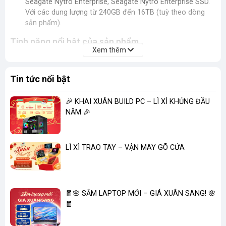
Seagate Nytro Enterprise, Seagate Nytro Enterprise SSD.
Với các dung lượng từ 240GB đến 16TB (tuỳ theo dòng
sản phẩm).
Tính năng nổi bật của sản phẩm
Xem thêm
Tin tức nổi bật
🎉 KHAI XUÂN BUILD PC – LÌ XÌ KHỦNG ĐẦU
NĂM 🎉
LÌ XÌ TRAO TAY – VẬN MAY GÕ CỬA
🧧🌸 SẮM LAPTOP MỚI – GIÁ XUÂN SANG! 🌸
🧧