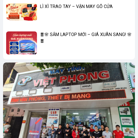
Trọng
LÌ XÌ TRAO TAY – VẬN MAY GÕ CỬA
4.7 kg
lượng
Kích
thước (W
15.5 x 30.3 x 33.7 cm
🧧🌸 SẮM LAPTOP MỚI – GIÁ XUÂN SANG! 🌸
x D x H)
🧧
Phụ kiện
HP 125 Wired Keyboard + Mouse
Hệ điều
Windows 11 Home
hành
Nguồn
180 W external power adapter