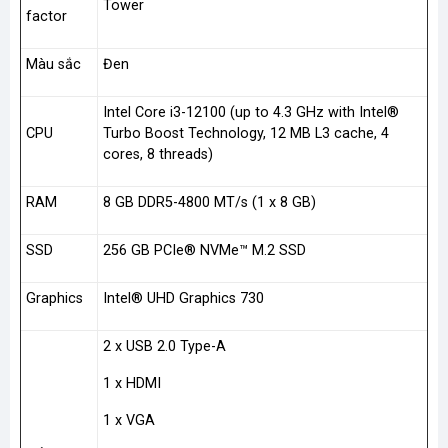
Tower
factor
Màu sắc
Đen
Intel Core i3-12100 (up to 4.3 GHz with Intel®
CPU
Turbo Boost Technology, 12 MB L3 cache, 4
cores, 8 threads)
RAM
8 GB DDR5-4800 MT/s (1 x 8 GB)
SSD
256 GB PCIe® NVMe™ M.2 SSD
Graphics
Intel® UHD Graphics 730
2 x USB 2.0 Type-A
1 x HDMI
1 x VGA