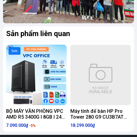
Sản phẩm liên quan
Sale
BỘ MÁY VĂN PHÒNG VPC
Máy tính để bàn HP Pro
M
AMD R5 3400G I 8GB I 240
Tower 280 G9 CU3B7AT
SSD I VEGA 8
(Intel Core i5-12500 | 8 GB
7.090.000₫
18.299.000₫
1
-5%
| 256 GB | Intel UHD
Graphics 770 | Win 11