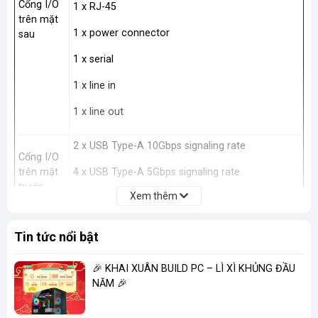
Cổng I/O
1 x RJ-45
trên mặt
1 x power connector
sau
1 x serial
1 x line in
1 x line out
2 x USB Type-A 10Gbps signaling rate
Cổng I/O
trên mặt
4 x USB Type-A 5Gbps signaling rate
trước
Xem thêm
1 x headphone/microphone combo
Khe
Tin tức nổi bật
1 full-height PCI; 2 M.2; 1 PCIe 3 x1; 1 PCIe 4 x16
PCI/PCIe
🎉 KHAI XUÂN BUILD PC – LÌ XÌ KHỦNG ĐẦU
Mạng và
Wi-Fi 6 + LAN (1 x RJ-45 Ethernet) + Bluetooth
NĂM 🎉
kết nối
5.3