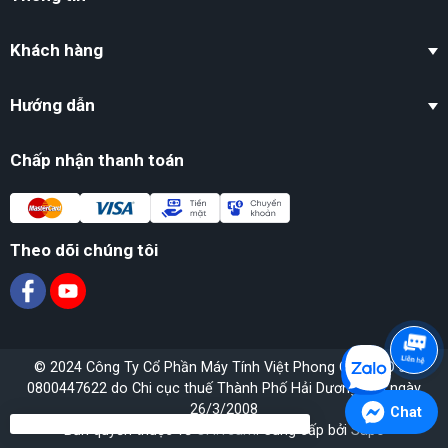
Khách hàng
Hướng dẫn
Chấp nhận thanh toán
Theo dõi chúng tôi
© 2024 Công Ty Cổ Phần Máy Tính Việt Phong GPĐKKD số
0800447622 do Chi cục thuế Thành Phố Hải Dương cấp ngày
26/3/2008
Chat
Bản quyền thuộc về
OH!Team
. Cung cấp bởi
Sapo