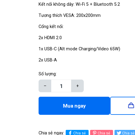
Kết nối không dây: Wi-Fi 5 + Bluetooth 5.2
Tương thích VESA: 200x200mm
Cổng kết nối:
2x HDMI 2.0
1x USB-C (Alt mode Charging/Video 65W)
2x USB-A
Số lượng:
–
+
Mua ngay
Chia sẻ ngay:
Chia sẻ
Chia sẻ
Chia sẻ