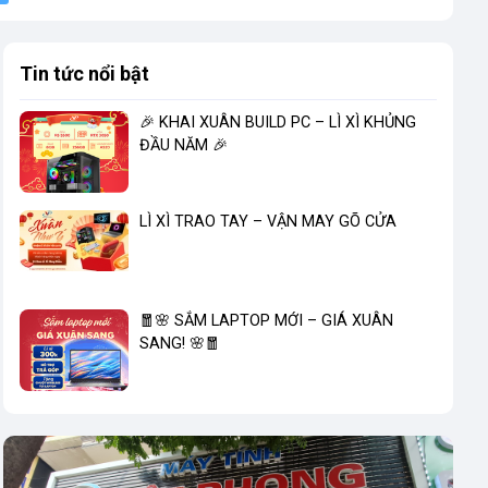
Tin tức nổi bật
🎉 KHAI XUÂN BUILD PC – LÌ XÌ KHỦNG
ĐẦU NĂM 🎉
LÌ XÌ TRAO TAY – VẬN MAY GÕ CỬA
🧧🌸 SẮM LAPTOP MỚI – GIÁ XUÂN
SANG! 🌸🧧