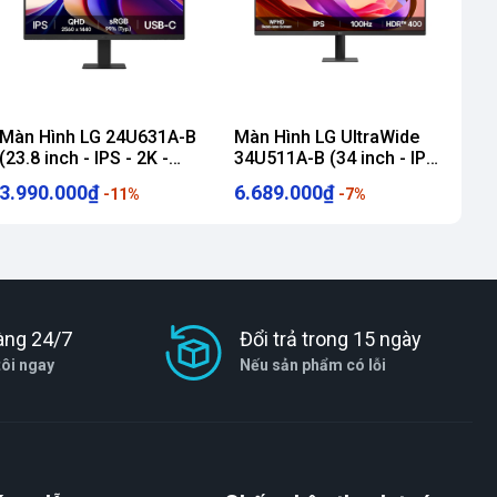
Màn Hình LG 24U631A-B
Màn Hình LG UltraWide
(23.8 inch - IPS - 2K -
34U511A-B (34 inch - IPS
100Hz - 5ms)
- WFHD - 100Hz - 1ms)
3.990.000₫
6.689.000₫
-11%
-7%
àng 24/7
Đổi trả trong 15 ngày
tôi ngay
Nếu sản phẩm có lỗi