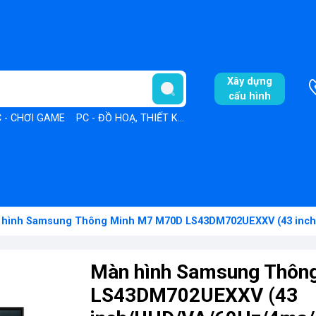
Xây dựng
cấu hình
 - CHƠI GAME
PC - ĐỒ HOẠ, THIẾT KẾ
PC - VĂN PHÒNG
 hình Samsung Thông Minh M7 M70D LS43DM702UEXXV (43 inch
Màn hình Samsung Thôn
LS43DM702UEXXV (43