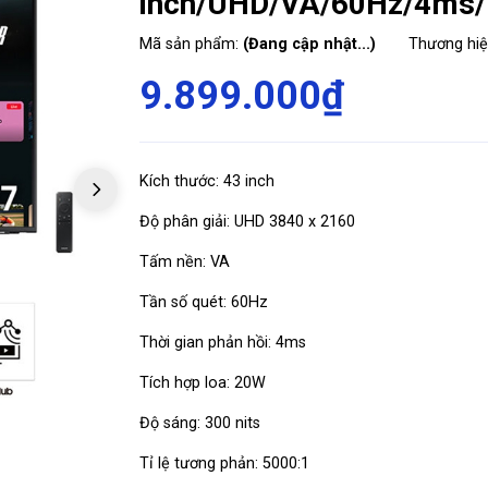
inch/UHD/VA/60Hz/4ms/
Mã sản phẩm:
(Đang cập nhật...)
Thương hi
9.899.000₫
Kích thước: 43 inch
Độ phân giải: UHD 3840 x 2160
Tấm nền: VA
Tần số quét: 60Hz
Thời gian phản hồi: 4ms
Tích hợp loa: 20W
Độ sáng: 300 nits
Tỉ lệ tương phản: 5000:1