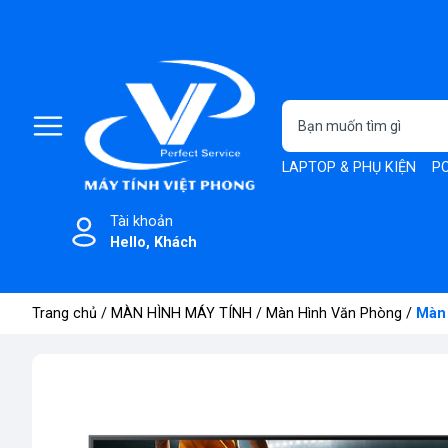
LAPTOP & PHỤ KIỆN
PC
Tài khoản
Hello, Khách
Trang chủ
/
MÀN HÌNH MÁY TÍNH
/
Màn Hình Văn Phòng
/
Màn