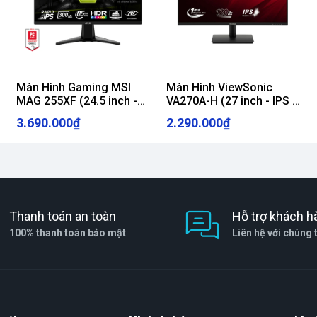
Màn Hình Gaming MSI
Màn Hình ViewSonic
MAG 255XF (24.5 inch -
VA270A-H (27 inch - IPS -
IPS - FHD - 0.5ms -
FHD - 120Hz - 1ms)
3.690.000₫
2.290.000₫
300Hz)
Thanh toán an toàn
Hỗ trợ khách h
100% thanh toán bảo mật
Liên hệ với chúng 