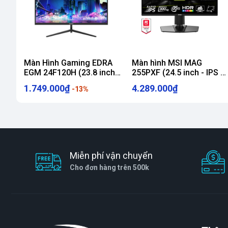
Màn Hình Gaming EDRA
Màn hình MSI MAG
EGM 24F120H (23.8 inch -
255PXF (24.5 inch - IPS -
IPS - FHD - 120Hz - 1ms)
FHD - 300Hz - 0.5ms -
1.749.000₫
4.289.000₫
-13%
SPEAKER)
Miễn phí vận chuyển
Cho đơn hàng trên 500k