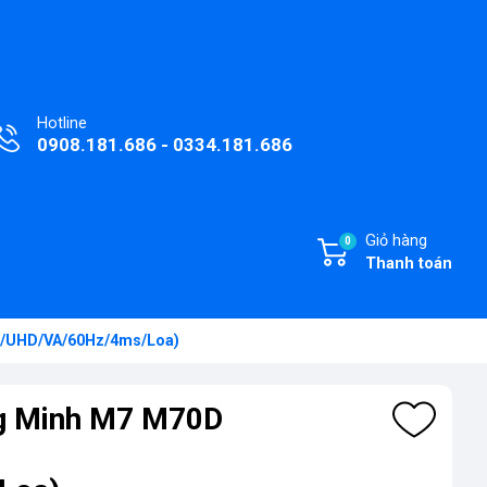
Hotline
0908.181.686 - 0334.181.686
Giỏ hàng
0
Thanh toán
/UHD/VA/60Hz/4ms/Loa)
g Minh M7 M70D