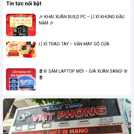
Tin tức nổi bật
🎉 KHAI XUÂN BUILD PC – LÌ XÌ KHỦNG ĐẦU
NĂM 🎉
LÌ XÌ TRAO TAY – VẬN MAY GÕ CỬA
🧧🌸 SẮM LAPTOP MỚI – GIÁ XUÂN SANG! 🌸
🧧