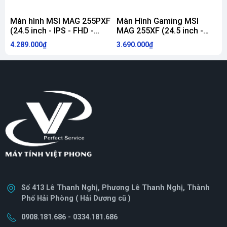
Màn hình MSI MAG 255PXF
Màn Hình Gaming MSI
(24.5 inch - IPS - FHD -
MAG 255XF (24.5 inch -
300Hz - 0.5ms - SPEAKER)
IPS - FHD - 0.5ms - 300Hz)
4.289.000₫
3.690.000₫
2
Số 413 Lê Thanh Nghị, Phương Lê Thanh Nghị, Thành
Phố Hải Phòng ( Hải Dương cũ )
0908.181.686 - 0334.181.686