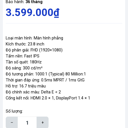
Bảo hành:
36 tháng
3.599.000₫
Loại màn hình: Màn hình phẳng
Kích thước: 23.8 inch
Độ phân giải: FHD (1920×1080)
Tấm nền: Fast IPS
Tần số quét: 180Hz
Độ sáng: 300 cd/m²
Độ tương phản: 1000:1 (Typical) 80 Million:1
Thời gian đáp ứng: 0.5ms MPRT / 1ms GtG
Hỗ trợ: 16.7 triệu màu
Độ chính xác màu: Delta E < 2
Cổng kết nối: HDMI 2.0 × 1, DisplayPort 1.4 × 1
Số lượng:
–
+