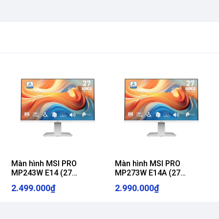
Màn hình MSI PRO
Màn hình MSI PRO
MP243W E14 (27
MP273W E14A (27
inch/FHD/IPS/144Hz/1ms/loa)
inch/FHD/IPS/144Hz/1ms/lo
2.499.000₫
2.990.000₫