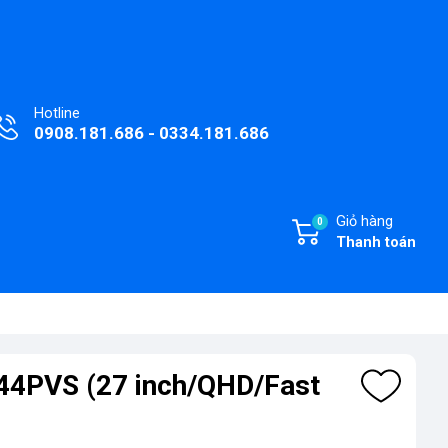
Hotline
0908.181.686 - 0334.181.686
Giỏ hàng
0
Thanh toán
44PVS (27 inch/QHD/Fast