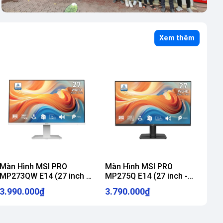
Xem thêm
Màn Hình MSI PRO
Màn Hình MSI PRO
MP273QW E14 (27 inch -
MP275Q E14 (27 inch -
a)
IPS - 2K - 144Hz - 1ms -
IPS - 2K - 144Hz - 1ms -
3.990.000₫
3.790.000₫
speaker)
speaker)