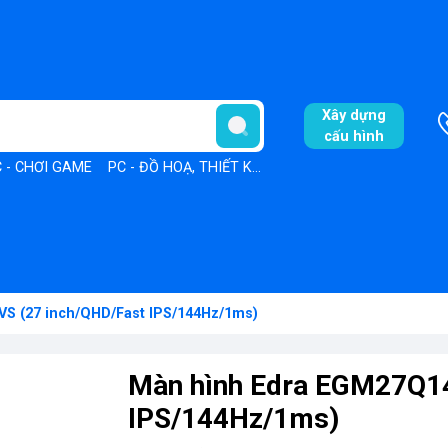
Xây dựng
cấu hình
 - CHƠI GAME
PC - ĐỒ HOẠ, THIẾT KẾ
PC - VĂN PHÒNG
S (27 inch/QHD/Fast IPS/144Hz/1ms)
Màn hình Edra EGM27Q1
IPS/144Hz/1ms)