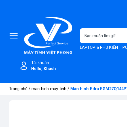
LAPTOP & PHỤ KIỆN
PC
Tài khoản
Hello, Khách
Trang chủ
/
man-hinh-may-tinh
/
Màn hình Edra EGM27Q144PV