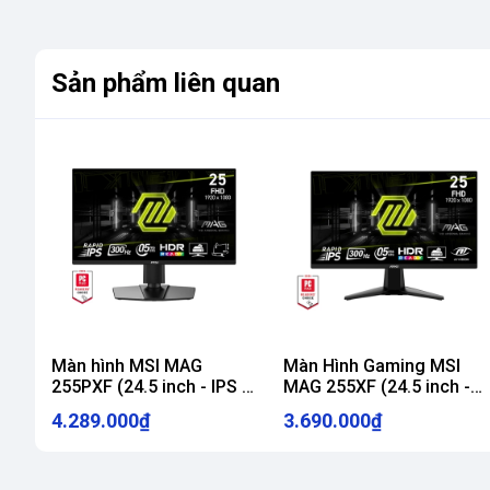
Sản phẩm liên quan
Màn hình MSI MAG
Màn Hình Gaming MSI
255PXF (24.5 inch - IPS -
MAG 255XF (24.5 inch -
FHD - 300Hz - 0.5ms -
IPS - FHD - 0.5ms -
4.289.000₫
3.690.000₫
SPEAKER)
300Hz)