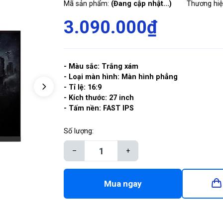
Mã sản phẩm:
(Đang cập nhật...)
Thương hi
3.090.000₫
- Màu sắc: Trắng xám
- Loại màn hình: Màn hình phẳng
- Tỉ lệ: 16:9
- Kích thước: 27 inch
- Tấm nền: FAST IPS
Số lượng:
–
+
Mua ngay