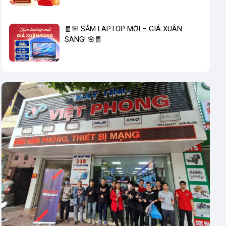
🧧🌸 SẮM LAPTOP MỚI – GIÁ XUÂN
SANG! 🌸🧧