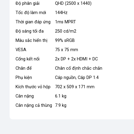
Độ phân giải
QHD (2500 x 1440)
Tốc độ làm mới
144Hz
Thời gian đáp ứng
1ms MPRT
Độ sáng tối đa
250 cd/m2
Màu sắc hiển thị
99% sRGB
VESA
75 x 75 mm
Cổng kết nối
2x DP + 2x HDMI + DC
Chân đế
Chân cố định chắc chắn
Phụ kiện
Cáp nguồn, Cáp DP 1.4
Kích thước vỏ hộp
702 x 509 x 171 mm
Cân nặng
6.1 kg
Cân nặng cả thùng
7.9 kg