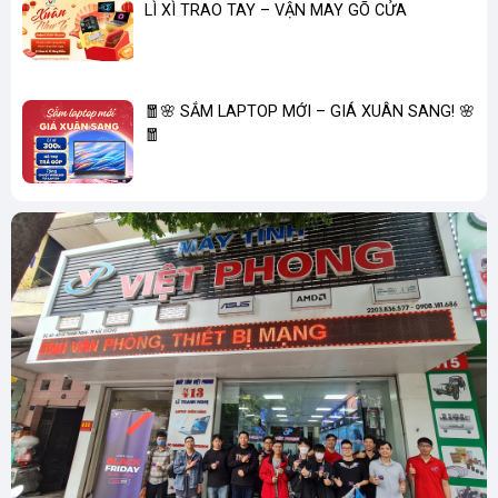
LÌ XÌ TRAO TAY – VẬN MAY GÕ CỬA
🧧🌸 SẮM LAPTOP MỚI – GIÁ XUÂN SANG! 🌸
🧧