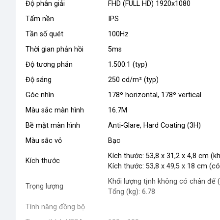
Độ phân giải
FHD (FULL HD) 1920x1080
Tấm nền
IPS
Tần số quét
100Hz
Thời gian phản hồi
5ms
Độ tương phản
1.500:1 (typ)
Độ sáng
250 cd/m² (typ)
Góc nhìn
178º horizontal, 178º vertical
Màu sắc màn hình
16.7M
Bề mặt màn hình
Anti-Glare, Hard Coating (3H)
Màu sắc vỏ
Bạc
Kích thước: 53,8 x 31,2 x 4,8 cm (
Kích thước
Kích thước: 53,8 x 49,5 x 18 cm (c
Khối lượng tịnh không có chân đế (
Trọng lượng
Tổng (kg): 6.78
Tính năng đồng bộ