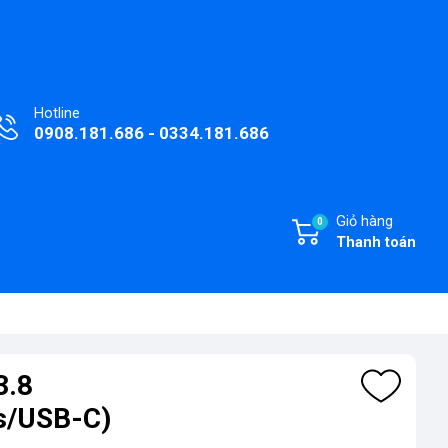
Hotline
0908.181.686 - 0334.181.686
Giỏ hàng
0
Thanh toán
3.8
s/USB-C)