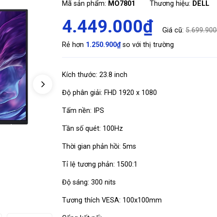
Mã sản phẩm:
MO7801
Thương hiệu:
DELL
4.449.000₫
Giá cũ:
5.699.900
Rẻ hơn
1.250.900₫
so với thị trường
Kích thước: 23.8 inch
Độ phân giải: FHD 1920 x 1080
Tấm nền: IPS
Tần số quét: 100Hz
Thời gian phản hồi: 5ms
Tỉ lệ tương phản: 1500:1
Độ sáng: 300 nits
Tương thích VESA: 100x100mm