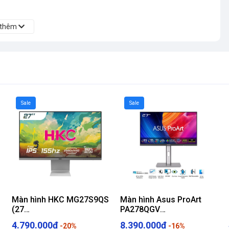
 thêm
Sale
Sale
5W
S
Màn hình HKC MG27S9QS
Màn hình Asus ProArt
(27
PA278QGV
)
inch/QHD/IPS/155Hz/1ms)
(27inch/QHD/IPS/120Hz/5ms
4.790.000₫
8.390.000₫
-20%
-16%