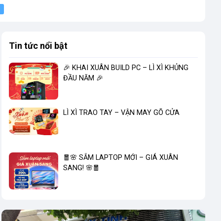
Tin tức nổi bật
🎉 KHAI XUÂN BUILD PC – LÌ XÌ KHỦNG
ĐẦU NĂM 🎉
LÌ XÌ TRAO TAY – VẬN MAY GÕ CỬA
🧧🌸 SẮM LAPTOP MỚI – GIÁ XUÂN
SANG! 🌸🧧