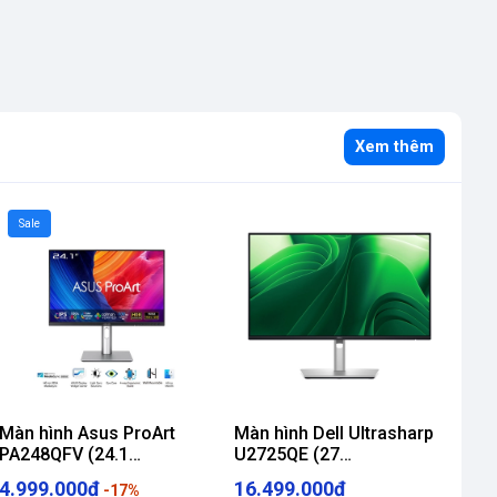
Xem thêm
Sale
Màn hình Asus ProArt
Màn hình Dell Ultrasharp
PA248QFV (24.1
U2725QE (27
/loa)
inch/WUXGA/IPS/100Hz/5ms/loa)
inch/UHD/IPS/120Hz/5ms/Thund
4.999.000₫
16.499.000₫
-17%