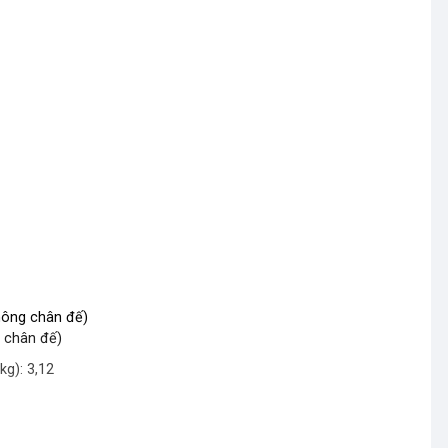
không chân đế)
ó chân đế)
kg): 3,12