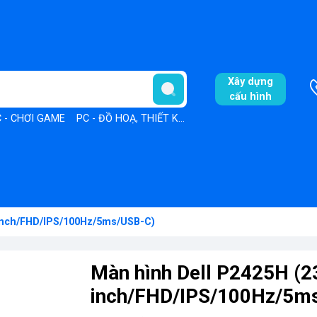
Xây dựng
cấu hình
 - CHƠI GAME
PC - ĐỒ HOẠ, THIẾT KẾ
PC - VĂN PHÒNG
 inch/FHD/IPS/100Hz/5ms/USB-C)
Màn hình Dell P2425H (2
inch/FHD/IPS/100Hz/5m