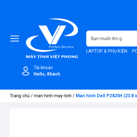
LAPTOP & PHỤ KIỆN
PC
Tài khoản
Hello, Khách
Trang chủ
/
man-hinh-may-tinh
/
Màn hình Dell P2425H (23.8