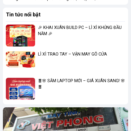
Tin tức nổi bật
🎉 KHAI XUÂN BUILD PC – LÌ XÌ KHỦNG ĐẦU
NĂM 🎉
LÌ XÌ TRAO TAY – VẬN MAY GÕ CỬA
🧧🌸 SẮM LAPTOP MỚI – GIÁ XUÂN SANG! 🌸
🧧