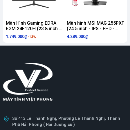
Màn Hình Gaming EDRA
Màn hình MSI MAG 255PXF
EGM 24F120H (23.8 inch -
(24.5 inch - IPS - FHD -
M
IPS - FHD - 120Hz - 1ms)
300Hz - 0.5ms - SPEAKER)
I
1.749.000₫
4.289.000₫
3
-13%
Số 413 Lê Thanh Nghị, Phương Lê Thanh Nghị, Thành
Phố Hải Phòng ( Hải Dương cũ )