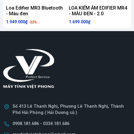
Loa Edifier MR3 Bluetooth
LOA KIỂM ÂM EDIFIER MR4
- Màu đen
- MÀU ĐEN - 2.0
1.949.000₫
1.699.000₫
7
-22%
Số 413 Lê Thanh Nghị, Phương Lê Thanh Nghị, Thành
Phố Hải Phòng ( Hải Dương cũ )
0908.181.686 - 0334.181.686