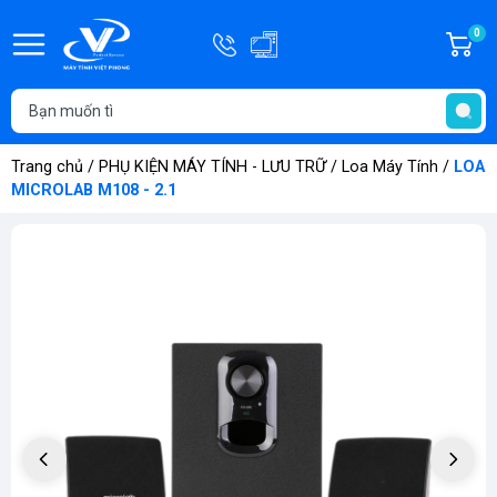
Hotline
0
G
0908.181.686
h
T
-
t
0334.181.686
Trang chủ
/
PHỤ KIỆN MÁY TÍNH - LƯU TRỮ
/
Loa Máy Tính
/
LOA
MICROLAB M108 - 2.1