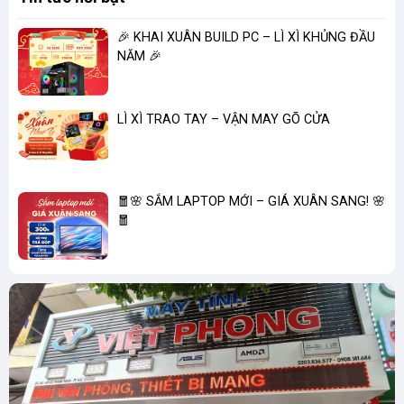
🎉 KHAI XUÂN BUILD PC – LÌ XÌ KHỦNG ĐẦU
NĂM 🎉
LÌ XÌ TRAO TAY – VẬN MAY GÕ CỬA
🧧🌸 SẮM LAPTOP MỚI – GIÁ XUÂN SANG! 🌸
🧧