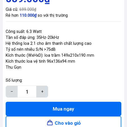
Giá cũ:
699.000₫
Rẻ hơn
110.000₫
so với thị trường
Công suất: 6.3 Watt
Tần số đáp ứng: 35Hz-20kHz
Hệ thống loa 2.1 cho âm thanh chất lượng cao
Tỷ số nén nhiễu S/N >75dB
Kích thước (WxHxD): loa trầm 149x210x190 mm
Kích thước loa vệ tinh 96x136x94 mm
Thu Gọn
Số lượng:
–
+
Mua ngay
Cho vào giỏ