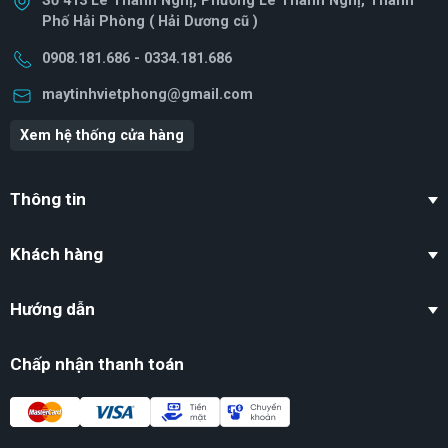
Số 413 Lê Thanh Nghị, Phương Lê Thanh Nghị, Thành
Card mở rộng
-
Phố Hải Phòng ( Hải Dương cũ )
0908.181.686 - 0334.181.686
LOA
2 Loa
maytinhvietphong@gmail.com
Kiểu Pin
3-cell, 41 Wh Li-ion
Xem hệ thống cửa hàng
Sạc pin
Đi kèm
Thông tin
Hệ điều
hành (bản
Windows 11 Home SL
quyền) đi kèm
Khách hàng
Kích thước (Dài
32.4 x 22.5 x 1.79 cm
Hướng dẫn
x Rộng x Cao)
Chấp nhận thanh toán
Trọng Lượng
1.46 kg
Màu sắc
Bạc