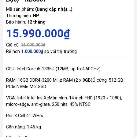
Mã sản phẩm:
(Đang cập nhật...)
Thương hiệu:
HP
Bảo hành:
12 tháng
15.990.000₫
Giá cũ:
16.990.000₫
Rẻ hơn
1.000.000₫
so với thị trường
CPU: Intel Core i5-1335U (12MB, up to 4.60GHz)
RAM: 16GB DDR4-3200 MHz RAM (2 x 8GB)
Ổ cứng: 512 GB
PCIe NVMe M.2 SSD
VGA: Intel Intel Iris Xe
Màn hình: 14 inch FHD (1920 x 1080),
micro-edge, anti-glare, 250 nits, 45% NTSC
Pin: 3 Cell 41 WHrs
Cân nặng: 1.46 kg