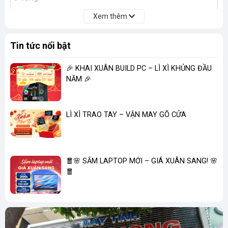
Xem thêm
Dung lượng
512 GB PCIe® NVMe™ M.2 SSD
Tin tức nổi bật
Tốc độ vòng
quay
🎉 KHAI XUÂN BUILD PC – LÌ XÌ KHỦNG ĐẦU
NĂM 🎉
Khe cắm SSD
-
mở rộng
LÌ XÌ TRAO TAY – VẬN MAY GÕ CỬA
Ổ đĩa quang
Không có
(ODD)
Màn hình
🧧🌸 SẮM LAPTOP MỚI – GIÁ XUÂN SANG! 🌸
🧧
Kích thước màn
14 inch
hình
Độ phân giải
FHD (1920 x 1080)