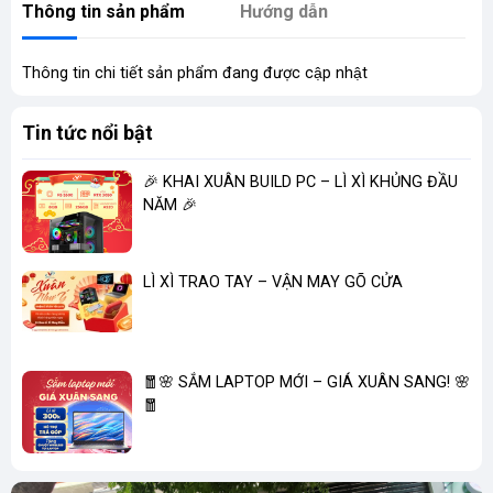
Thông tin sản phẩm
Hướng dẫn
Thông tin chi tiết sản phẩm đang được cập nhật
Tin tức nổi bật
🎉 KHAI XUÂN BUILD PC – LÌ XÌ KHỦNG ĐẦU
NĂM 🎉
LÌ XÌ TRAO TAY – VẬN MAY GÕ CỬA
🧧🌸 SẮM LAPTOP MỚI – GIÁ XUÂN SANG! 🌸
🧧