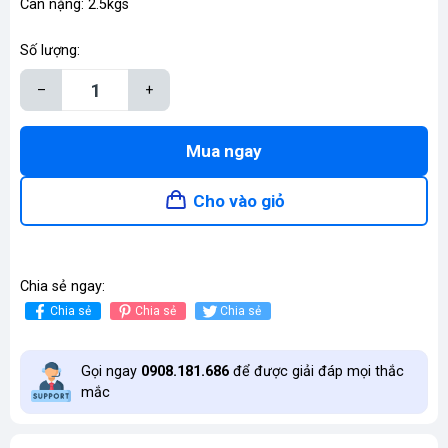
Cân nặng: 2.5kgs
Số lượng:
–
+
Mua ngay
Cho vào giỏ
Chia sẻ ngay:
Chia sẻ
Chia sẻ
Chia sẻ
Gọi ngay
0908.181.686
để được giải đáp mọi thắc
mắc