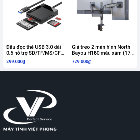
Đầu đọc thẻ USB 3.0 dài
Giá treo 2 màn hình North
A
0.5 hỗ trợ SD/TF/MS/CF
Bayou H180 màu xám (17-
Ugreen 30333
27inch)
i
299.000₫
729.000₫
1