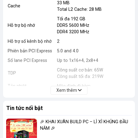
33 MB
Cache
Total L2 Cache: 28 MB
Tối đa 192 GB
Hỗ trợ bộ nhớ
DDR5 5600 MHz
DDR4 3200 MHz
Hỗ trợ số kênh bộ nhớ
2
Phiên bản PCI Express
5.0 and 4.0
Số lane PCI Express
Up to 1x16+4, 2x8+4
Công suất cơ bản: 65W
TDP
Công suất tối đa: 219W
Tản nhiệt
Mặc định đi kèm
Xem thêm
Tin tức nổi bật
🎉 KHAI XUÂN BUILD PC – LÌ XÌ KHỦNG ĐẦU
NĂM 🎉