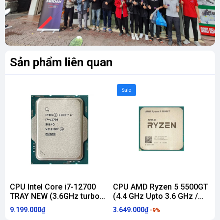
Sản phẩm liên quan
Sale
CPU Intel Core i7-12700
CPU AMD Ryzen 5 5500GT
TRAY NEW (3.6GHz turbo
(4.4 GHz Upto 3.6 GHz /
(
Up to 4.9GHz, 12 Nhân 20
19MB / 6 Cores, 12
1
9.199.000₫
3.649.000₫
3
-9%
Luồng, 25MB Cache, 65W)
Threads / 65W / Socket
T