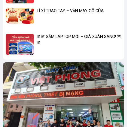
LÌ XÌ TRAO TAY – VẬN MAY GÕ CỬA
🧧🌸 SẮM LAPTOP MỚI – GIÁ XUÂN SANG! 🌸
🧧