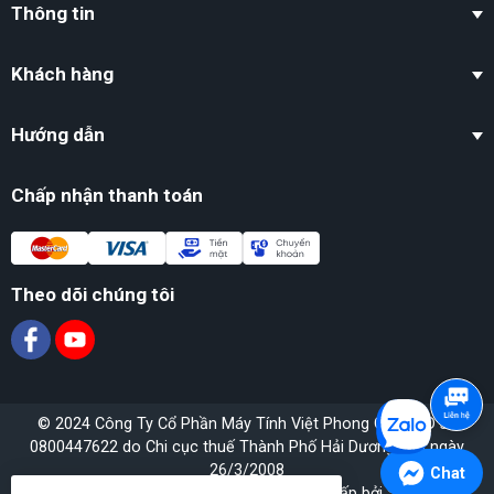
Thông tin
Khách hàng
Hướng dẫn
Chấp nhận thanh toán
Theo dõi chúng tôi
© 2024 Công Ty Cổ Phần Máy Tính Việt Phong GPĐKKD số
0800447622 do Chi cục thuế Thành Phố Hải Dương cấp ngày
26/3/2008
Chat
Bản quyền thuộc về
OH!Team
. Cung cấp bởi
Sapo