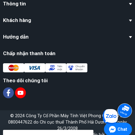
Thông tin
Khách hàng
Hướng dẫn
Chấp nhận thanh toán
Theo dõi chúng tôi
© 2024 Công Ty Cổ Phần Máy Tính Việt Phong GPĐKKD số
0800447622 do Chi cục thuế Thành Phố Hải Dương cấp ngày
26/3/2008
Chat
Bản quyền thuộc về
OH!Team
. Cung cấp bởi
Sapo