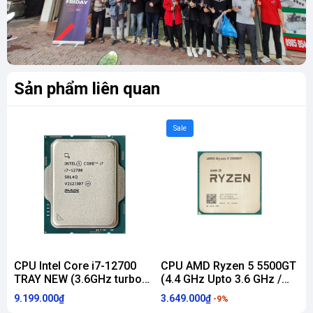
Sản phẩm liên quan
Sale
CPU Intel Core i7-12700
CPU AMD Ryzen 5 5500GT
TRAY NEW (3.6GHz turbo
(4.4 GHz Upto 3.6 GHz /
(
Up to 4.9GHz, 12 Nhân 20
19MB / 6 Cores, 12
1
9.199.000₫
3.649.000₫
3
-9%
Luồng, 25MB Cache, 65W)
Threads / 65W / Socket
T