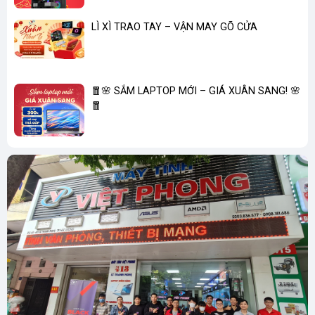
LÌ XÌ TRAO TAY – VẬN MAY GÕ CỬA
🧧🌸 SẮM LAPTOP MỚI – GIÁ XUÂN SANG! 🌸
🧧