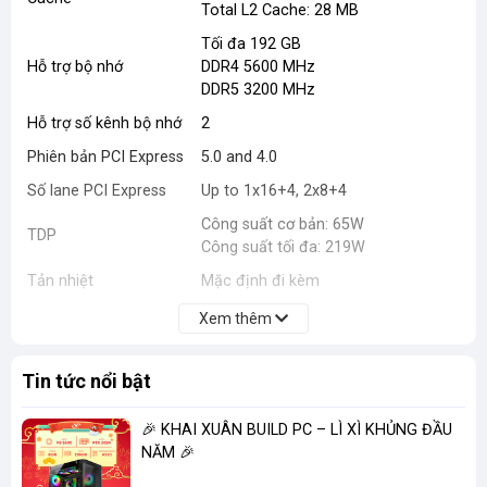
Total L2 Cache: 28 MB
Tối đa 192 GB
Hỗ trợ bộ nhớ
DDR4 5600 MHz
DDR5 3200 MHz
Hỗ trợ số kênh bộ nhớ
2
Phiên bản PCI Express
5.0 and 4.0
Số lane PCI Express
Up to 1x16+4, 2x8+4
Công suất cơ bản: 65W
TDP
Công suất tối đa: 219W
Tản nhiệt
Mặc định đi kèm
Xem thêm
Tin tức nổi bật
🎉 KHAI XUÂN BUILD PC – LÌ XÌ KHỦNG ĐẦU
NĂM 🎉