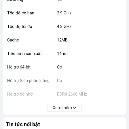
Tốc độ cơ bản
2.9 GHz
Tốc độ tối đa
4.3 GHz
Cache
12MB
Tiến trình sản xuất
14nm
Hỗ trợ 64-bit
Có
Hỗ trợ Siêu phân luồng
Có
Hỗ trợ bộ nhớ
DDR4 2666 MHz
Hỗ trợ số kênh bộ nhớ
Xem thêm
2
Hỗ trợ công nghệ ảo hóa
Có
Tin tức nổi bật