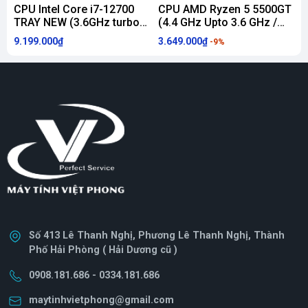
CPU Intel Core i7-12700
CPU AMD Ryzen 5 5500GT
TRAY NEW (3.6GHz turbo
(4.4 GHz Upto 3.6 GHz /
(
Up to 4.9GHz, 12 Nhân 20
19MB / 6 Cores, 12
1
9.199.000₫
3.649.000₫
3
-9%
Luồng, 25MB Cache, 65W)
Threads / 65W / Socket
T
- Socket Intel LGA 1700)
AM4) [ TRAY CHÍNH HÃNG
]
Số 413 Lê Thanh Nghị, Phương Lê Thanh Nghị, Thành
Phố Hải Phòng ( Hải Dương cũ )
0908.181.686 - 0334.181.686
maytinhvietphong@gmail.com