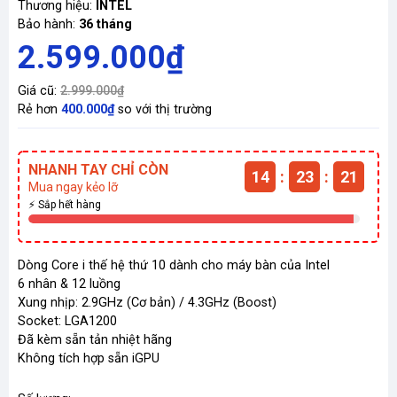
Thương hiệu:
INTEL
Bảo hành:
36 tháng
2.599.000₫
Giá cũ:
2.999.000₫
Rẻ hơn
400.000₫
so với thị trường
NHANH TAY CHỈ CÒN
14
:
23
:
19
Mua ngay kẻo lỡ
⚡ Sắp hết hàng
Dòng Core i thế hệ thứ 10 dành cho máy bàn của Intel
6 nhân & 12 luồng
Xung nhịp: 2.9GHz (Cơ bản) / 4.3GHz (Boost)
Socket: LGA1200
Đã kèm sẵn tản nhiệt hãng
Không tích hợp sẵn iGPU