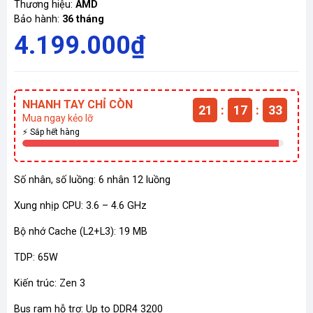
Thương hiệu:
AMD
Bảo hành:
36 tháng
4.199.000₫
NHANH TAY CHỈ CÒN
21
:
17
:
33
Mua ngay kẻo lỡ
⚡ Sắp hết hàng
Số nhân, số luồng: 6 nhân 12 luồng
Xung nhịp CPU: 3.6 – 4.6 GHz
Bộ nhớ Cache (L2+L3): 19 MB
TDP: 65W
Kiến trúc: Zen 3
Bus ram hỗ trợ: Up to DDR4 3200