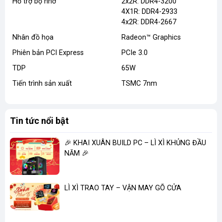
Hỗ trợ bộ nhớ
2x2R: DDR4-3200
4X1R: DDR4-2933
4x2R: DDR4-2667
Nhân đồ họa
Radeon™ Graphics
Phiên bản PCI Express
PCIe 3.0
TDP
65W
Tiến trình sản xuất
TSMC 7nm
Tin tức nổi bật
🎉 KHAI XUÂN BUILD PC – LÌ XÌ KHỦNG ĐẦU
NĂM 🎉
LÌ XÌ TRAO TAY – VẬN MAY GÕ CỬA