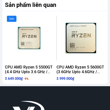
Sản phẩm liên quan
Sale
CPU AMD Ryzen 5 5500GT
CPU AMD Ryzen 5 5600GT
(4.4 GHz Upto 3.6 GHz /
(3.6GHz Upto 4.6GHz /
7
19MB / 6 Cores, 12
19MB / 6 Cores, 12
G
3.649.000₫
3.999.000₫
6
-9%
Threads / 65W / Socket
Threads / 65W / Socket
T
AM4) [ TRAY CHÍNH HÃNG
AM4) MPK
(
]