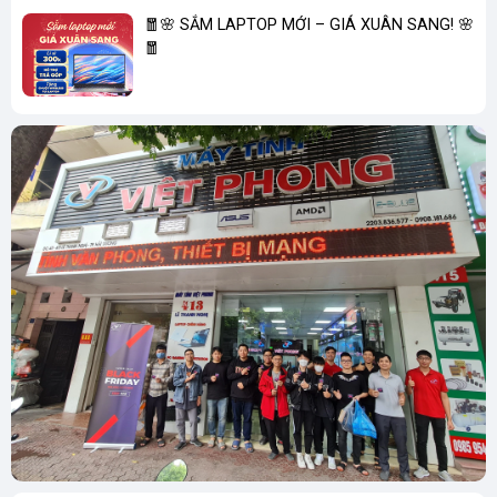
🧧🌸 SẮM LAPTOP MỚI – GIÁ XUÂN SANG! 🌸
🧧