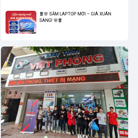
🧧🌸 SẮM LAPTOP MỚI – GIÁ XUÂN
SANG! 🌸🧧