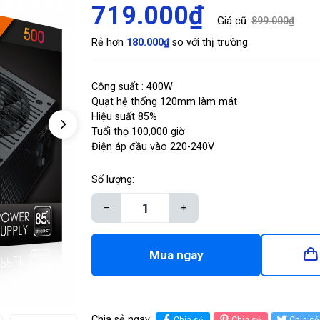
719.000₫
Giá cũ:
899.000₫
Rẻ hơn
180.000₫
so với thị trường
Công suất : 400W
Quạt hệ thống 120mm làm mát
Hiệu suất 85%
Tuổi thọ 100,000 giờ
Điện áp đầu vào 220-240V
Số lượng:
–
+
Mua ngay
Chia sẻ ngay:
Chia sẻ
Chia sẻ
Chia sẻ