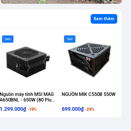
Xem thêm
Sale
Sale
Nguồn máy tính MSI MAG
NGUỒN MIK C550B 550W
A650BNL - 650W (80 Plus
Bronze)
1.299.000₫
699.000₫
-19%
-29%