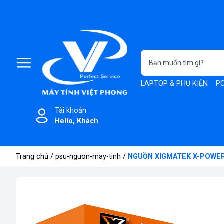
LAPTOP & PHỤ KIỆN
PC
Tài khoản
Hello, Khách
Trang chủ
/
psu-nguon-may-tinh
/
NGUỒN XIGMATEK X-POWER I