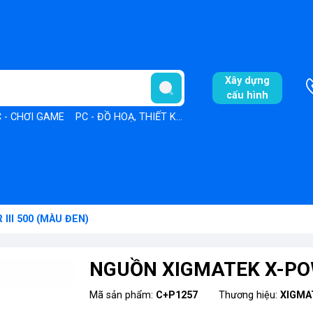
Xây dựng
cấu hình
 - CHƠI GAME
PC - ĐỒ HOẠ, THIẾT KẾ
PC - VĂN PHÒNG
II 500 (MÀU ĐEN)
NGUỒN XIGMATEK X-POW
Mã sản phẩm:
C+P1257
Thương hiệu:
XIGMA