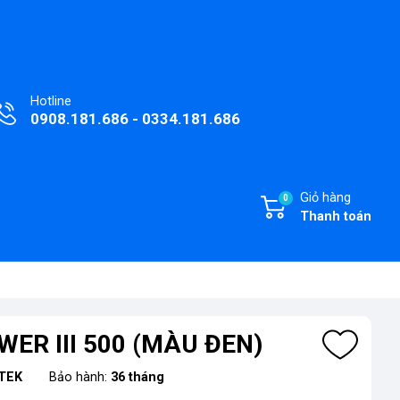
Hotline
0908.181.686 - 0334.181.686
Giỏ hàng
0
Thanh toán
ER III 500 (MÀU ĐEN)
TEK
Bảo hành:
36 tháng