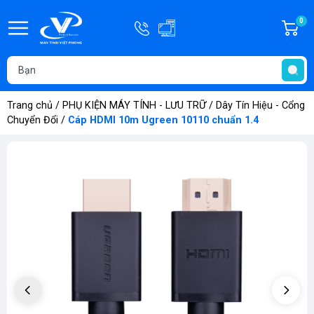
Hotline
0
G
0908.181.686
h
T
-
t
0334.181.686
Trang chủ
/
PHỤ KIỆN MÁY TÍNH - LƯU TRỮ
/
Dây Tín Hiệu - Cổng
Chuyển Đổi
/
Cáp HDMI 10m Ugreen 10110 chuẩn 1.4