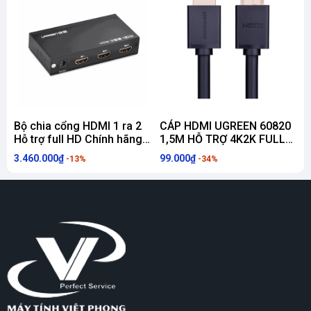
Bộ chia cổng HDMI 1 ra 2
CÁP HDMI UGREEN 60820
Hỗ trợ full HD Chính hãng
1,5M HỖ TRỢ 4K2K FULL
Ugreen 40201
HD 1080
3.460.000₫
99.000₫
1
-13%
-34%