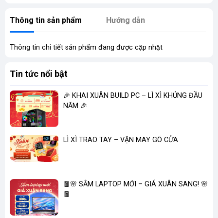
Thông tin sản phẩm
Hướng dẫn
Thông tin chi tiết sản phẩm đang được cập nhật
Tin tức nổi bật
🎉 KHAI XUÂN BUILD PC – LÌ XÌ KHỦNG ĐẦU
NĂM 🎉
LÌ XÌ TRAO TAY – VẬN MAY GÕ CỬA
🧧🌸 SẮM LAPTOP MỚI – GIÁ XUÂN SANG! 🌸
🧧