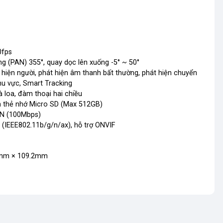
0fps
g (PAN) 355°, quay dọc lên xuống -5° ~ 50°
 hiện người, phát hiện âm thanh bất thường, phát hiện chuyển
hu vực, Smart Tracking
à loa, đàm thoại hai chiều
m thẻ nhớ Micro SD (Max 512GB)
AN (100Mbps)
6 (IEEE802.11b/g/n/ax), hỗ trợ ONVIF
 mm × 109.2mm