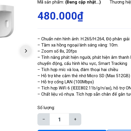
Mã sản phẩm:
(Đang cập nhật...)
Thương hi
480.000₫
– Chuẩn nén hình ảnh: H.265/H.264, Độ phân giải
– Tầm xa hồng ngoại/ánh sáng vàng: 10m.
– Zoom số 8x, 20fps
– Tính năng phát hiện người, phát hiện âm thanh 
chuyển động, cấu hình khu vực, Smart Tracking
– Tích hợp míc và loa, đàm thoại hai chiều
– Hỗ trợ khe cắm thẻ nhớ Micro SD (Max 512GB)
– Hỗ trợ cổng LAN (100Mbps)
– Tích hợp WiFi 6 (IEEE802.11b/g/n/ax), hỗ trợ O
– Chất liệu vỏ nhựa. Tích hợp sẵn chân đế gắn tư
Số lượng:
–
+