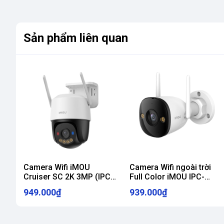
Sản phẩm liên quan
Camera Wifi iMOU
Camera Wifi ngoài trời
Cruiser SC 2K 3MP (IPC-
Full Color iMOU IPC-
K7FP-3H0WE), quay quét
S3EP-5M0WE (Bullet 3
949.000₫
939.000₫
360 độ
5MP)