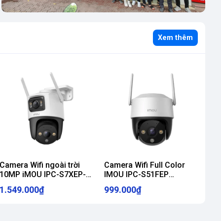
Xem thêm
Camera Wifi ngoài trời
Camera Wifi Full Color
10MP iMOU IPC-S7XEP-
IMOU IPC-S51FEP
10M0WED
(Cruiser SE+ 5MP)
1.549.000₫
999.000₫