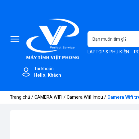
LAPTOP & PHỤ KIỆN
PC
Tài khoản
Hello, Khách
Trang chủ
/
CAMERA WIFI
/
Camera Wifi Imou
/
Camera Wifi t