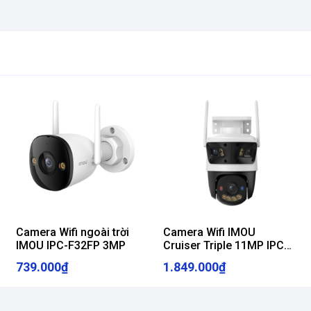
Camera Wifi ngoài trời
Camera Wifi IMOU
IMOU IPC-F32FP 3MP
Cruiser Triple 11MP IPC-
S7UP-11M0WED [3 ống
739.000₫
1.849.000₫
kính, ngoài trời]