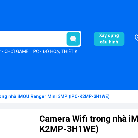
Xây dựng
cấu hình
 - CHƠI GAME
PC - ĐỒ HOẠ, THIẾT KẾ
PC - VĂN PHÒNG
rong nhà iMOU Ranger Mini 3MP (IPC-K2MP-3H1WE)
Camera Wifi trong nhà i
K2MP-3H1WE)