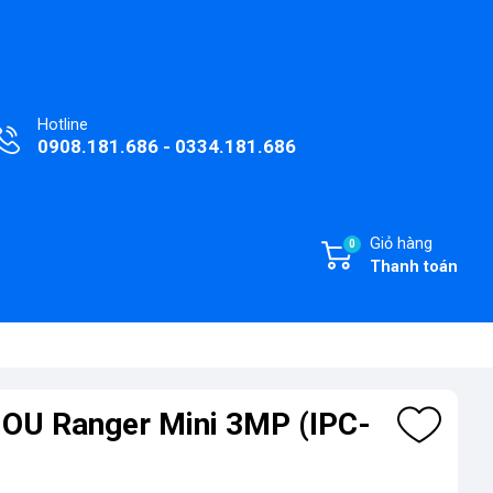
Hotline
0908.181.686 - 0334.181.686
Giỏ hàng
0
Thanh toán
MOU Ranger Mini 3MP (IPC-