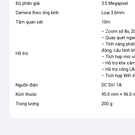
Độ phân giải
3.0 Megapixel
Camera theo ống kính
Loại 3.6mm
Tầm quan sát
10m
– Zoom số 8x, 2
– Quay quét ngan
– Tính năng phát
động, cấu hình k
Hỗ trợ
– Tích hợp míc v
– Hỗ trợ khe cắ
– Hỗ trợ cổng L
– Tích hợp WiFi 
Nguồn điện
DC 5V/ 1A
Kích thước
95.0 mm × 96.0
Trọng lượng
200 g