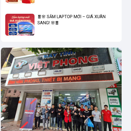
🧧🌸 SẮM LAPTOP MỚI – GIÁ XUÂN
SANG! 🌸🧧