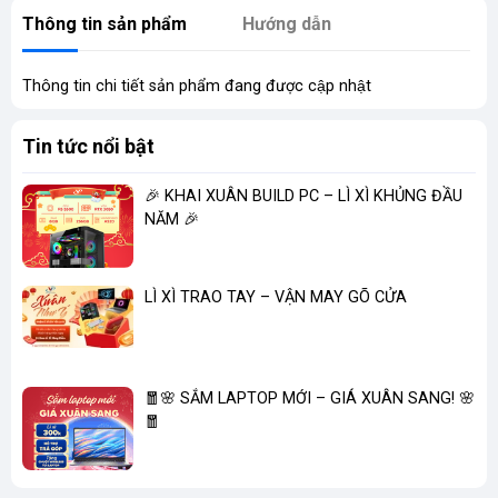
Thông tin sản phẩm
Hướng dẫn
Thông tin chi tiết sản phẩm đang được cập nhật
Tin tức nổi bật
🎉 KHAI XUÂN BUILD PC – LÌ XÌ KHỦNG ĐẦU
NĂM 🎉
LÌ XÌ TRAO TAY – VẬN MAY GÕ CỬA
🧧🌸 SẮM LAPTOP MỚI – GIÁ XUÂN SANG! 🌸
🧧