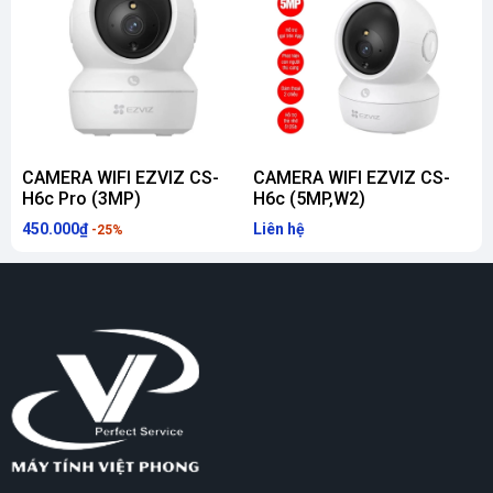
CAMERA WIFI EZVIZ CS-
CAMERA WIFI EZVIZ CS-
H6c Pro (3MP)
H6c (5MP,W2)
450.000₫
Liên hệ
4
-25%