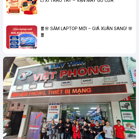
LÌ XÌ TRAO TAY – VẬN MAY GÕ CỬA
🧧🌸 SẮM LAPTOP MỚI – GIÁ XUÂN SANG! 🌸
🧧