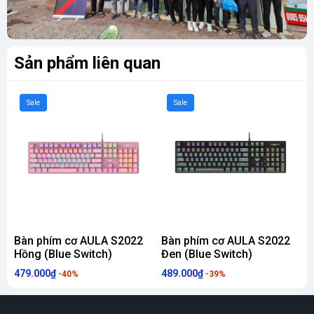
Sản phẩm liên quan
Sale
Sale
Bàn phím cơ AULA S2022
Bàn phím cơ AULA S2022
Hồng (Blue Switch)
Đen (Blue Switch)
-
d
479.000₫
489.000₫
1
-40%
-39%
S