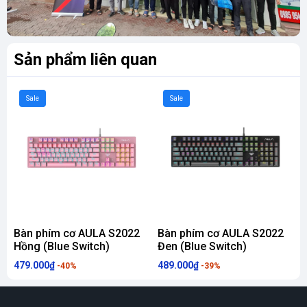
Sản phẩm liên quan
Sale
Sale
Bàn phím cơ AULA S2022
Bàn phím cơ AULA S2022
Hồng (Blue Switch)
Đen (Blue Switch)
-
d
479.000₫
489.000₫
1
-40%
-39%
S