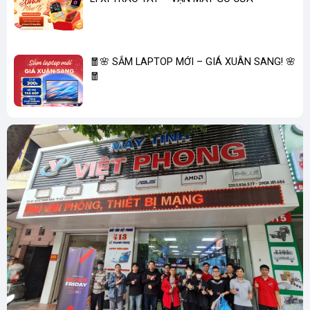
🧧🌸 SẮM LAPTOP MỚI – GIÁ XUÂN SANG! 🌸
🧧