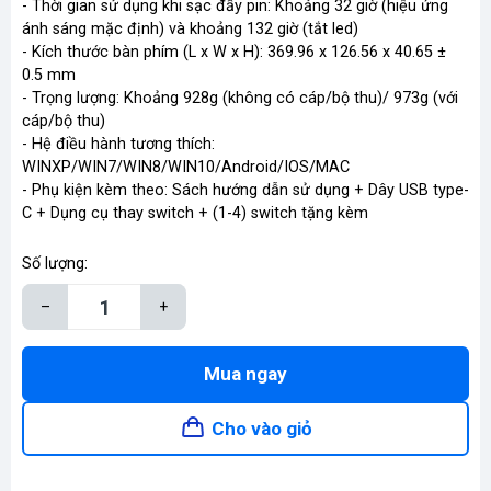
- Thời gian sử dụng khi sạc đầy pin: Khoảng 32 giờ (hiệu ứng
ánh sáng mặc định) và khoảng 132 giờ (tắt led)
- Kích thước bàn phím (L x W x H): 369.96 x 126.56 x 40.65 ±
0.5 mm
- Trọng lượng: Khoảng 928g (không có cáp/bộ thu)/ 973g (với
cáp/bộ thu)
- Hệ điều hành tương thích:
WINXP/WIN7/WIN8/WIN10/Android/IOS/MAC
- Phụ kiện kèm theo: Sách hướng dẫn sử dụng + Dây USB type-
C + Dụng cụ thay switch + (1-4) switch tặng kèm
Số lượng:
–
+
Mua ngay
Cho vào giỏ