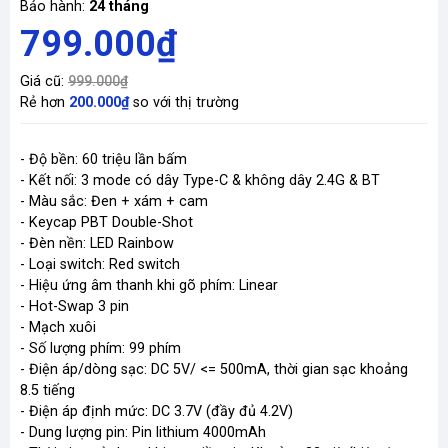
Bảo hành:
24 tháng
799.000₫
Giá cũ:
999.000₫
Rẻ hơn
200.000₫
so với thị trường
- Độ bền: 60 triệu lần bấm
- Kết nối: 3 mode có dây Type-C & không dây 2.4G & BT
- Màu sắc: Đen + xám + cam
- Keycap PBT Double-Shot
- Đèn nền: LED Rainbow
- Loại switch: Red switch
- Hiệu ứng âm thanh khi gõ phím: Linear
- Hot-Swap 3 pin
- Mạch xuôi
- Số lượng phím: 99 phím
- Điện áp/dòng sạc: DC 5V/ <= 500mA, thời gian sạc khoảng
8.5 tiếng
- Điện áp định mức: DC 3.7V (đầy đủ 4.2V)
- Dung lượng pin: Pin lithium 4000mAh