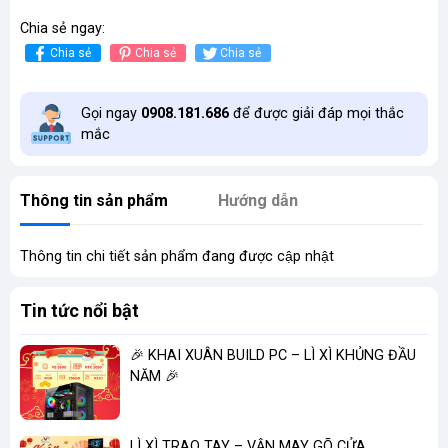
Chia sẻ ngay:
Chia sẻ
Chia sẻ
Chia sẻ
Gọi ngay
0908.181.686
để được giải đáp mọi thắc
mắc
Thông tin sản phẩm
Hướng dẫn
Thông tin chi tiết sản phẩm đang được cập nhật
Tin tức nổi bật
🎉 KHAI XUÂN BUILD PC – LÌ XÌ KHỦNG ĐẦU
NĂM 🎉
LÌ XÌ TRAO TAY – VẬN MAY GÕ CỬA